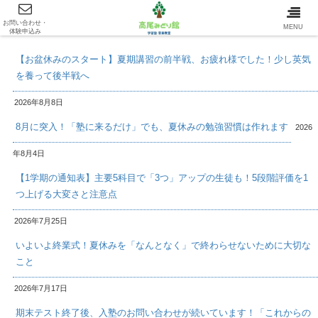
お問い合わせ・
最新情報/INFOMATION
MENU
体験申込み
【お盆休みのスタート】夏期講習の前半戦、お疲れ様でした！少し英気
を養って後半戦へ
2026年8月8日
8月に突入！「塾に来るだけ」でも、夏休みの勉強習慣は作れます
2026
年8月4日
【1学期の通知表】主要5科目で「3つ」アップの生徒も！5段階評価を1
つ上げる大変さと注意点
2026年7月25日
いよいよ終業式！夏休みを「なんとなく」で終わらせないために大切な
こと
2026年7月17日
期末テスト終了後、入塾のお問い合わせが続いています！「これからの