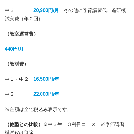
中３
20,900円/月
その他に季節講習代、進研模
試実費（年２回）
（教室運営費）
440円/月
（教材費）
中１・中２
16,500円/年
中３
22,000円/年
※金額は全て税込み表示です
。
（他塾との比較）
※中３生 ３科目コース ※季節講習・
模試代は別途