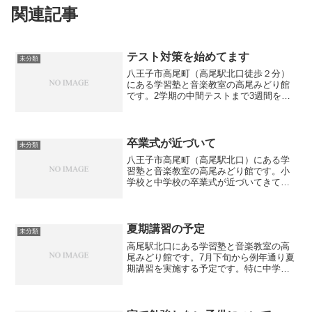
関連記事
テスト対策を始めてます
未分類
八王子市高尾町（高尾駅北口徒歩２分）
にある学習塾と音楽教室の高尾みどり館
です。2学期の中間テストまで3週間を切
りました。テスト範囲も出ていない中で
すが、既にテスト対策を始めています。
中間テストは５科目ですが、英語や数学
はテスト前だけやるので...
卒業式が近づいて
未分類
八王子市高尾町（高尾駅北口）にある学
習塾と音楽教室の高尾みどり館です。小
学校と中学校の卒業式が近づいてきてい
ます。中３生は卒塾しているので既にい
ませんが、小６は卒業式を前にやはり寂
しい気持ちと中学校への不安な気持ちが
入り混じっているようです...
夏期講習の予定
未分類
高尾駅北口にある学習塾と音楽教室の高
尾みどり館です。7月下旬から例年通り夏
期講習を実施する予定です。特に中学１
年生は初めての定期テストの結果が出た
り、通知表を見て焦られる親御さんもい
らっしゃるかと思います。中学校から小