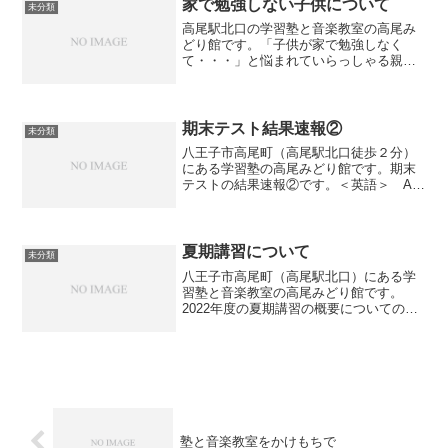
学校とは違って明らかに...
家で勉強しない子供について
未分類
高尾駅北口の学習塾と音楽教室の高尾み
どり館です。「子供が家で勉強しなく
て・・・」と悩まれていらっしゃる親御
さんは多いと思います。ではなぜ勉強し
ないのでしょうか？考えられる原因とし
ては以下があります。●勉強したいと思わ
ない●授業について行けず...
期末テスト結果速報②
未分類
八王子市高尾町（高尾駅北口徒歩２分）
にある学習塾の高尾みどり館です。期末
テストの結果速報②です。＜英語＞ Aさ
ん：８３点 ※前回に引き続き８０点越
え！Bさん：前回より【 １3点 】UP！英
語は点数を伸ばすのに時間がかかります
が、前回より点数...
夏期講習について
未分類
八王子市高尾町（高尾駅北口）にある学
習塾と音楽教室の高尾みどり館です。
2022年度の夏期講習の概要についてのご
案内です。 （期間）7月25日（月）～8月
30日（火） （対象）中１、中２、中３
（時間）中１、中２ 17：30～20：
30 ...
塾と音楽教室をかけもちで