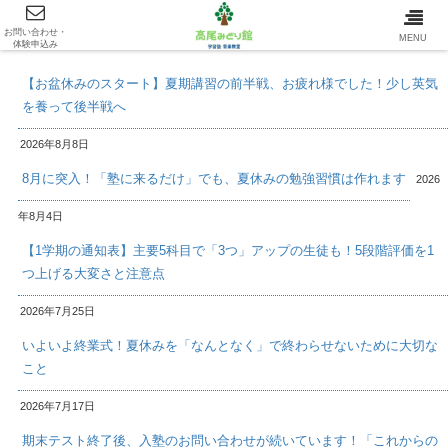
お問い合わせ・
最新情報/INFOMATION
MENU
体験申込み
【お盆休みのスタート】夏期講習の前半戦、お疲れ様でした！少し英気
を養って後半戦へ
2026年8月8日
8月に突入！「塾に来るだけ」でも、夏休みの勉強習慣は作れます
2026
年8月4日
【1学期の通知表】主要5科目で「3つ」アップの生徒も！5段階評価を1
つ上げる大変さと注意点
2026年7月25日
いよいよ終業式！夏休みを「なんとなく」で終わらせないために大切な
こと
2026年7月17日
期末テスト終了後、入塾のお問い合わせが続いています！「これからの