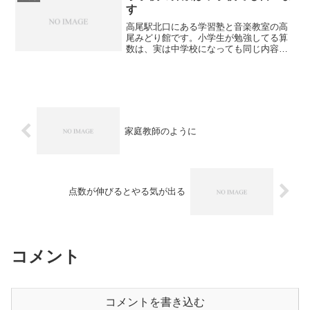
す
高尾駅北口にある学習塾と音楽教室の高
尾みどり館です。小学生が勉強してる算
数は、実は中学校になっても同じ内容を
習います。そのため小学校で算数を苦手
としていた生徒は引き続き中学校でも数
学が苦手になります。小学生のうちにし
っかりと理解しておきたい...
家庭教師のように
点数が伸びるとやる気が出る
コメント
コメントを書き込む