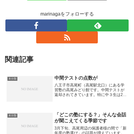
marinagaをフォローする
関連記事
中間テストの点数が
未分類
八王子市高尾町（高尾駅北口）にある学
習塾の高尾みどり館です。中間テストが
返却されてきています。特に中３生は2学
期の内申点に直結するので点数が気にな
るところです。1学期より点数が上がった
生徒はそれを自信にして欲しいです。一
方であまり上がらなか...
「どこの塾にする？」そんな会話
未分類
が聞こえてくる季節です
3月下旬、高尾周辺の保護者様の間で「新
年度の塾選び」の話題が増えています。