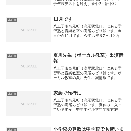
学年末テストを終え、新中2・新中3に向
けて不安を感じていませんか？高尾みど
り館は「電話勧誘なし・メール完結」の
安心システム。40年の実績ある指導を、
11月です
未分類
まずは体験授業でお確かめください。
八王子市高尾町（高尾駅北口）にある学
習塾と音楽教室の高尾みどり館です。今
日から11月です。今年も残り2ヶ月となり
ました。早いもので中１は入学して7ヶ月
が経っています。中３は2学期の内申点が
出るまであと1ヶ月となっています。それ
ぞれの立場でで...
夏川先生（ボーカル教室）出演情
未分類
報
八王子市高尾町（高尾駅北口）にある学
習塾と音楽教室の高尾みどり館です。ボ
ーカル教室の夏川先生出演情報です。夏
川先生は当音楽教室でボーカル教室の講
師を担当されています。
家族で旅行に
未分類
八王子市高尾町（高尾駅北口）にある学
習塾の高尾みどり館です。夏休みに入っ
ていますが、中学生や小学生で家族旅行
に行く人が増えています。特に中学生は3
年生になりますとなかなか家族旅行に行
くのが難しいので、中２のうちに出かけ
るというご家庭も多いよ...
小学校の算数は中学校でも習いま
未分類