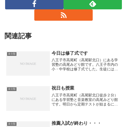
関連記事
今日は修了式です
未分類
八王子市高尾町（高尾駅北口）にある学
習塾の高尾みどり館です。八王子市内の
小・中学校は修了式でした。生徒には成
績を教えてもらっていますが、上がった
生徒についてはやはり嬉しいですね。一
方で上がらなかったり下がった生徒につ
いては、少し改善点を見つ...
祝日も授業
未分類
八王子市高尾町（高尾駅北口徒歩２分）
にある学習塾と音楽教室の高尾みどり館
です。明日から定期テストが始まるにあ
たり、本日は祝日ですが授業を行いまし
た。テスト前日ということもあり、だい
ぶ問題が解けるようになっている生徒が
多かったです。あとはテス...
推薦入試が終わり・・・
未分類