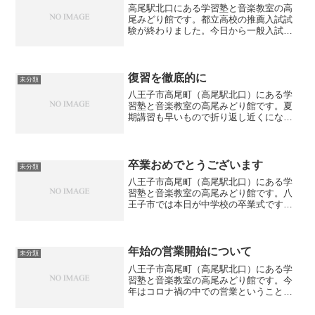
高尾駅北口にある学習塾と音楽教室の高
尾みどり館です。都立高校の推薦入試試
験が終わりました。今日から一般入試に
向けてラストスパートです。まだまだ油
断することなく勉強を続けるように話を
しています。気を抜く暇はありません。
復習を徹底的に
未分類
八王子市高尾町（高尾駅北口）にある学
習塾と音楽教室の高尾みどり館です。夏
期講習も早いもので折り返し近くになり
ました。現在各学年ともに今までに習っ
たことの総復習をしています。復習をす
るというのは学校が始まるとなかなかで
きません。普段の授業やて...
卒業おめでとうございます
未分類
八王子市高尾町（高尾駅北口）にある学
習塾と音楽教室の高尾みどり館です。八
王子市では本日が中学校の卒業式です。
中学校の３年間はあっという間だったの
ではないでしょうか。当塾でも中１から
通っている生徒でも３年間、少なくても
週４回は顔を合わせます。...
年始の営業開始について
未分類
八王子市高尾町（高尾駅北口）にある学
習塾と音楽教室の高尾みどり館です。今
年はコロナ禍の中での営業ということで
とても大変でした。その中でも何とか感
染者を出すことなく年内の営業を終わる