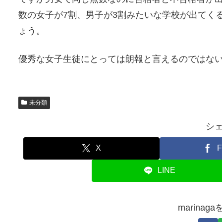
数の女子が7割、男子が3割みたいな学校が出てく
ょう。
優秀な女子生徒にとっては朗報と言えるのではな
未分類
シ
X
F
LINE
marina