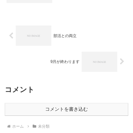
ます。そこで試験に向けて漢字の勉強を
取り入れています。漢字は生徒達には難
しいイメージがあるようですが、大人に
なってからも当然漢字は使...
部活との両立
9月が終わります
コメント
コメントを書き込む
ホーム
未分類