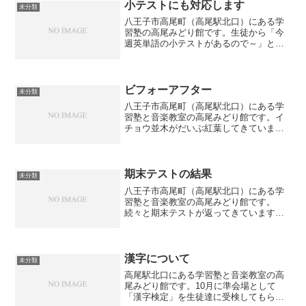
アップを一緒に目指しませんか？まずは
小テストにも対応します
未分類
無料体験授業へ
八王子市高尾町（高尾駅北口）にある学
習塾の高尾みどり館です。生徒から「今
週英単語の小テストがあるので～」と聞
き、急遽英単語の暗記を手伝いました。
小テストといっても成績に反映されるの
で手を抜くわけにはいきません。一人で
覚えるより覚えてもらって...
ビフォーアフター
未分類
八王子市高尾町（高尾駅北口）にある学
習塾と音楽教室の高尾みどり館です。イ
チョウ並木がだいぶ紅葉してきていま
す。それと同時に落葉もしていて掃除が
大変です。掃き掃除をするだけで20分ぐ
らいはかかります・・・掃除をしても次
の日にはまた元通りに・・...
期末テストの結果
未分類
八王子市高尾町（高尾駅北口）にある学
習塾と音楽教室の高尾みどり館です。
続々と期末テストが返ってきています。
中３生については、英・数・国の３教科
合計点で260点を超えた生徒が2名いま
す。特に数学については「96点」と「92
点」ということで二人...
漢字について
未分類
高尾駅北口にある学習塾と音楽教室の高
尾みどり館です。10月に準会場として
「漢字検定」を生徒達に受検してもらい