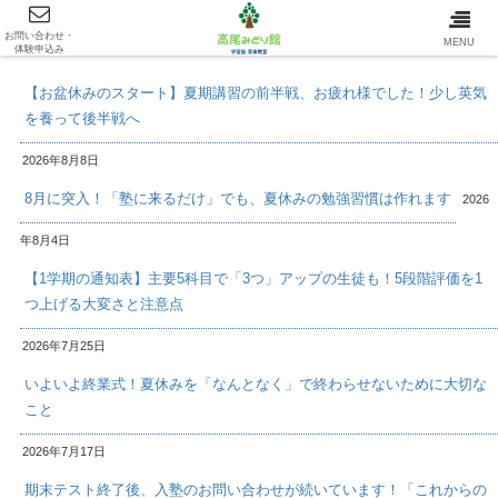
お問い合わせ・
最新情報/INFOMATION
MENU
体験申込み
【お盆休みのスタート】夏期講習の前半戦、お疲れ様でした！少し英気
を養って後半戦へ
2026年8月8日
8月に突入！「塾に来るだけ」でも、夏休みの勉強習慣は作れます
2026
年8月4日
【1学期の通知表】主要5科目で「3つ」アップの生徒も！5段階評価を1
つ上げる大変さと注意点
2026年7月25日
いよいよ終業式！夏休みを「なんとなく」で終わらせないために大切な
こと
2026年7月17日
期末テスト終了後、入塾のお問い合わせが続いています！「これからの