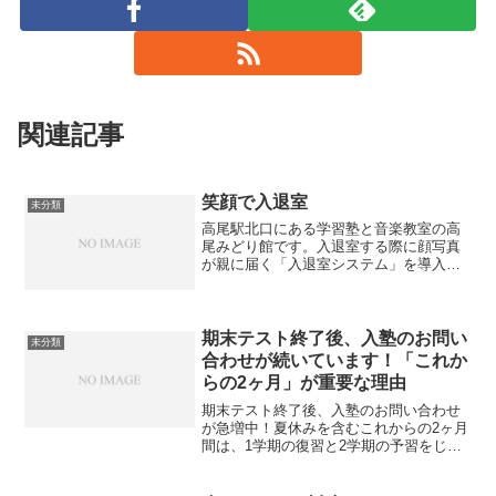
関連記事
笑顔で入退室
未分類
高尾駅北口にある学習塾と音楽教室の高
尾みどり館です。入退室する際に顔写真
が親に届く「入退室システム」を導入し
て１週間以上が経過しました。最初はも
の珍しさで楽しそうにカードをかざして
いた生徒たちも、慣れてくると日常にな
ってきます。ある生徒が「...
期末テスト終了後、入塾のお問い
未分類
合わせが続いています！「これか
らの2ヶ月」が重要な理由
期末テスト終了後、入塾のお問い合わせ
が急増中！夏休みを含むこれからの2ヶ月
間は、1学期の復習と2学期の予習をじっ
くり行える1年で最も貴重な期間です。こ
の時間をうまく活用して、秋からの成績