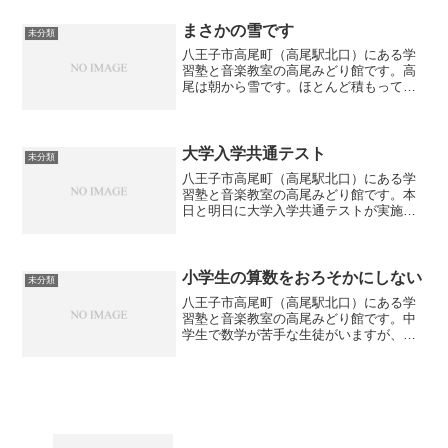
日クラス＞8月5日（土）、8月19日（土）
お休み...
まさかの雪です
未分類
八王子市高尾町（高尾駅北口）にある学
習塾と音楽教室の高尾みどり館です。高
尾は朝から雪です。ほとんど積もってい
ませんが、この3月中旬に雪が降るほど寒
いのもびっくりです。また「電力需給ひ
っ迫警報」も発令されています。寒いの
でエアコンをつけたくな...
大学入学共通テスト
未分類
八王子市高尾町（高尾駅北口）にある学
習塾と音楽教室の高尾みどり館です。本
日と明日に大学入学共通テストが実施さ
れます。「大学入学共通テスト」は各大
学が独立行政法人「大学入試センター」
と共同で実施する試験です。2020年度入
試までおよそ30年に...
小学生の算数をおろそかにしない
未分類
八王子市高尾町（高尾駅北口）にある学
習塾と音楽教室の高尾みどり館です。中
学生で数学が苦手な生徒がいますが、よ
くよく突き詰めると小学校時代の基本的
な算数を理解していないというケースが
多々あります。中学生になってから急に
苦手になった生徒もいるか...