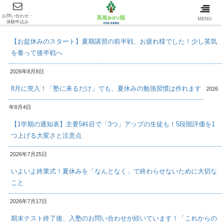
お問い合わせ・
最新情報/INFOMATION
MENU
体験申込み
【お盆休みのスタート】夏期講習の前半戦、お疲れ様でした！少し英気
を養って後半戦へ
2026年8月8日
8月に突入！「塾に来るだけ」でも、夏休みの勉強習慣は作れます
2026
年8月4日
【1学期の通知表】主要5科目で「3つ」アップの生徒も！5段階評価を1
つ上げる大変さと注意点
2026年7月25日
いよいよ終業式！夏休みを「なんとなく」で終わらせないために大切な
こと
2026年7月17日
期末テスト終了後、入塾のお問い合わせが続いています！「これからの