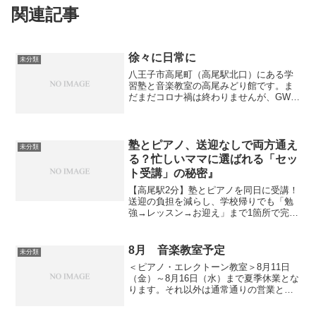
関連記事
徐々に日常に
未分類
八王子市高尾町（高尾駅北口）にある学
習塾と音楽教室の高尾みどり館です。ま
だまだコロナ禍は終わりませんが、GWは
人通りも多く徐々に日常生活が戻ってき
ています。高尾駅周辺も観光客が非常に
多かったです。当館へのお問い合わせも
多く頂いております。学...
塾とピアノ、送迎なしで両方通え
未分類
る？忙しいママに選ばれる「セッ
ト受講」の秘密』
【高尾駅2分】塾とピアノを同日に受講！
送迎の負担を減らし、学校帰りでも「勉
強→レッスン→お迎え」まで1箇所で完
結。入退室カード完備で共働き家庭も安
心です。高尾町で48年、文武両道ならぬ
「学音両道」で、お子様の成長を多方面
8月 音楽教室予定
未分類
から応援します。
＜ピアノ・エレクトーン教室＞8月11日
（金）～8月16日（水）まで夏季休業とな
ります。それ以外は通常通りの営業とな
ります。＜ボーカル教室＞＜水曜日クラ
ス＞8月2日（水）、8月16日（水）＜土曜