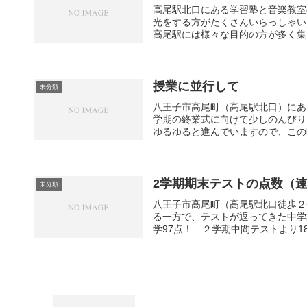
高尾駅北口にある学習塾と音楽教室
光をする方がたくさんいらっしゃい
高尾駅には様々な目的の方が多く集ま
授業に並行して
未分類
八王子市高尾町（高尾駅北口）にあ
学期の終業式に向けて少しのんびり
ゆるゆると進んでいますので、この時
2学期期末テストの点数（
未分類
八王子市高尾町（高尾駅北口徒歩２
る一方で、テストが返ってきた中学
学97点！ ２学期中間テストより18点