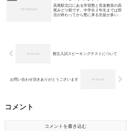
高尾駅北口にある学習塾と音楽教室の高
尾みどり館です。中学生２年生までは部
活が終わってから塾に来る生徒が多いで
す。一度帰宅して軽く食事をしてから来
る生徒もいます。少ない時間でも来塾し
て勉強していますが、さすがに眠そうな
日もありますね。部活と勉...
都立入試スピーキングテストについて
お問い合わせ頂きありがとうございます
コメント
コメントを書き込む