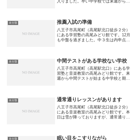
入りました。早い中学校では来週から定
期テストが始まります。特に中３生は大
切な定期テストとなりますが、まだまだ
受験生としての実感が湧いていない生徒
もいます。1学期は定期...
推薦入試の準備
未分類
八王子市高尾町（高尾駅北口徒歩２分）
にある学習塾の高尾みどり館です。12月
も中盤を過ぎました。中３生は内申点が
確定し、志望校もほぼ固まりつつありま
す。都立の推薦入試が２０２５年１月２
６日と２７日に実施されるため、推薦入
試を受ける生徒は作文や...
中間テストがある学校ない学校
未分類
八王子市高尾町（高尾駅北口）にある学
習塾と音楽教室の高尾みどり館です。来
週から中間テストが始まる中学校と期末
テストまでテストがない中学校がありま
す。「テストがない方がいいよね」と考
えることもできますが、実は生徒にとっ
て「中間テストがあった方...
通常通りレッスンがあります
未分類
八王子市高尾町（高尾駅北口徒歩２分）
にある音楽教室の高尾みどり館です。本
日は雪が降っておりますが、通常通り音
楽教室のレッスンをやっております。よ
ろしくお願いします。
眠い目をこすりながら
未分類