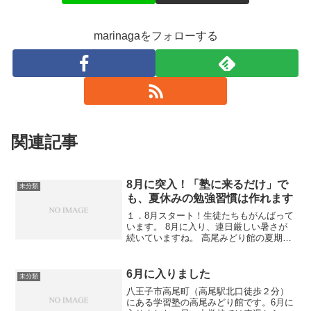
marinagaをフォローする
関連記事
8月に突入！「塾に来るだけ」で
未分類
も、夏休みの勉強習慣は作れます
１．8月スタート！生徒たちもがんばって
います。 8月に入り、連日厳しい暑さが
続いていますね。 高尾みどり館の夏期講
習も中盤にさしかかっています。本当は
スマホを触ったり、ゲームをしたり、友
達と遊びに行ったりしたいはずの夏休
6月に入りました
未分類
み。 そんな誘惑がた...
八王子市高尾町（高尾駅北口徒歩２分）
にある学習塾の高尾みどり館です。6月に