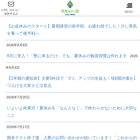
お問い合わせ・
最新情報/INFOMATION
MENU
体験申込み
【お盆休みのスタート】夏期講習の前半戦、お疲れ様でした！少し英気
を養って後半戦へ
2026年8月8日
8月に突入！「塾に来るだけ」でも、夏休みの勉強習慣は作れます
2026
年8月4日
【1学期の通知表】主要5科目で「3つ」アップの生徒も！5段階評価を1
つ上げる大変さと注意点
2026年7月25日
いよいよ終業式！夏休みを「なんとなく」で終わらせないために大切な
こと
2026年7月17日
期末テスト終了後、入塾のお問い合わせが続いています！「これからの