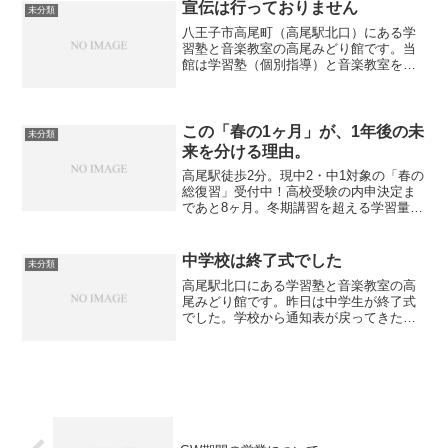
習へ。新しくなった快適なエアコン環境
宣伝は行っておりません
未分類
で自己ベストを目指しましょう！
八王子市高尾町（高尾駅北口）にある学
習塾と音楽教室の高尾みどり館です。当
館は学習塾（個別指導）と音楽教室を併
設しております。学習塾においては特に
宣伝を行っておりません。ホームページ
や卒塾生、在塾生のご紹介で生徒さんが
入塾して下さいます。現在...
この「春の1ヶ月」が、1年後の未
未分類
来を分ける理由。
高尾駅徒歩2分。現中2・中1対象の「春の
総復習」受付中！高校受験の内申決定ま
であと8ヶ月。冬期講習を超える学習量
で、新学年のスタートダッシュを支えま
す。お問い合わせはメールで完結、電話
連絡や勧誘は一切ありません。お子様の
中学校は終了式でした
未分類
「できる」を一緒に育てませんか？
高尾駅北口にある学習塾と音楽教室の高
尾みどり館です。昨日は中学生が終了式
でした。学校から通知表が戻ってきたの
で生徒から成績を記入をしてもらいまし
た。成績が上がった生徒、変わらなかっ
た生徒はいましたが、下がった生徒はい
ませんでした。学年の集大...