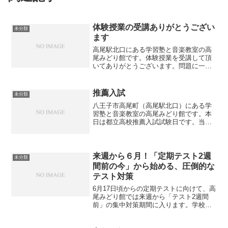
体験授業の受講ありがとうござい
未分類
ます
高尾駅北口にある学習塾と音楽教室の高
尾みどり館です。体験授業を受講して頂
いてありがとうございます。問題に一生
懸命に取り組んでくれている姿を見ます
と、体験授業とは言え少しでもできるよ
うになって欲しいという思いから指導に
推薦入試
未分類
も熱が入ります。その後そ...
八王子市高尾町（高尾駅北口）にある学
習塾と音楽教室の高尾みどり館です。本
日は都立高校推薦入試試験日です。当塾
からも多くの生徒が受験します。実力を
発揮できるように応援しています！
来週から６月！「定期テスト2週
未分類
間前の今」から始める、圧倒的な
テスト対策
6月17日頃からの定期テストに向けて、高
尾みどり館では来週から「テスト2週間
前」の集中対策期間に入ります。学校よ
り先に進む先取り学習の強みを活かし、
これからは苦手箇所を徹底的につぶす演