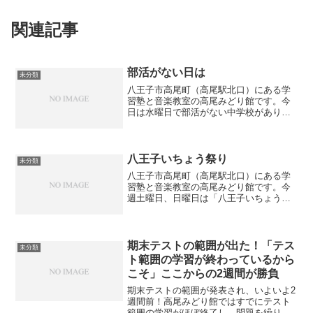
関連記事
部活がない日は
未分類
八王子市高尾町（高尾駅北口）にある学
習塾と音楽教室の高尾みどり館です。今
日は水曜日で部活がない中学校がありま
す。その生徒たちは15：30に来て勉強を
始めています。学校が終わったら「塾に
早く来て早く帰る」という流れは時間を
有効活用するのに大切...
八王子いちょう祭り
未分類
八王子市高尾町（高尾駅北口）にある学
習塾と音楽教室の高尾みどり館です。今
週土曜日、日曜日は「八王子いちょう祭
り」が開催されます。「八王子いちょう
祭り」とは八王子市追分町から高尾駅入
口まで、ほぼ4kmにわたる甲州街道（国
道20号）の両側に、約...
期末テストの範囲が出た！「テス
未分類
ト範囲の学習が終わっているから
こそ」ここからの2週間が勝負
期末テストの範囲が発表され、いよいよ2
週間前！高尾みどり館ではすでにテスト
範囲の学習がほぼ終了し、問題を繰り返