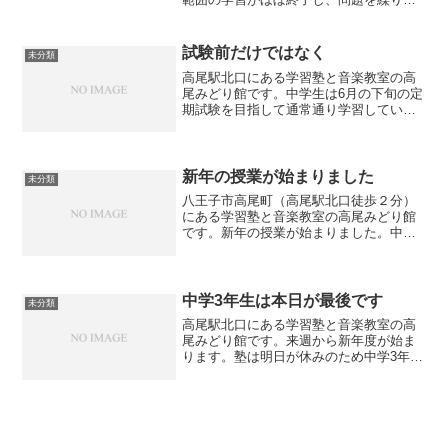
し解く演習ステージに入っています。テ
スト前に向けてグッと増していく集中力
を活かし、新しくなった快適な教室で自
試験前だけではなく
未分類
己ベストを目指しましょう！
高尾駅北口にある学習塾と音楽教室の高
尾みどり館です。中学生は6月の下旬の定
期試験を目指して通常通り学習していま
す。試験が1ヶ月以上先ですとなかなか気
合も入らないようですが、1ヶ月はあっと
言う間に過ぎます。今から少しずつ授業
の復習と問題演習を...
新年の授業が始まりました
未分類
八王子市高尾町（高尾駅北口徒歩２分）
にある学習塾と音楽教室の高尾みどり館
です。新年の授業が始まりました。中３
生はあと3週間で都立の推薦入試です。そ
の前には私立の併願入試もあります。体
調に気をつけて頑張って行きましょう。
中学3年生は本日が最後です
未分類
高尾駅北口にある学習塾と音楽教室の高
尾みどり館です。来週から新年度が始ま
ります。塾は明日が休みのため中学3年生
は本日最後の授業です。推薦で合格した
生徒が親御さんとご挨拶に来てください
ました。塾を経営する側としては無事合
格して嬉しそうな本人の...