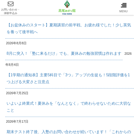
お問い合わせ・
最新情報/INFOMATION
MENU
体験申込み
【お盆休みのスタート】夏期講習の前半戦、お疲れ様でした！少し英気
を養って後半戦へ
2026年8月8日
8月に突入！「塾に来るだけ」でも、夏休みの勉強習慣は作れます
2026
年8月4日
【1学期の通知表】主要5科目で「3つ」アップの生徒も！5段階評価を1
つ上げる大変さと注意点
2026年7月25日
いよいよ終業式！夏休みを「なんとなく」で終わらせないために大切な
こと
2026年7月17日
期末テスト終了後、入塾のお問い合わせが続いています！「これからの