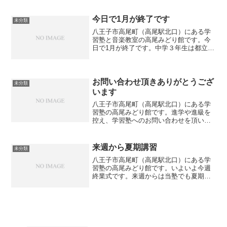
ともに、入会頂く前に体験授業や体験レ
ッスンをお願いしております。実際にご
体験頂いてからご判断頂い...
今日で1月が終了です
未分類
八王子市高尾町（高尾駅北口）にある学
習塾と音楽教室の高尾みどり館です。今
日で1月が終了です。中学３年生は都立推
薦の結果を待ちながら一般入試に向けて
学習をしています。中２、中１は学年末
試験を来月に控えて日々学習していま
す。生徒の中には漢検を受...
お問い合わせ頂きありがとうござ
未分類
います
八王子市高尾町（高尾駅北口）にある学
習塾の高尾みどり館です。進学や進級を
控え、学習塾へのお問い合わせを頂いて
おります。まずは無料体験授業を受けて
頂き、塾の雰囲気や教え方を実感して頂
いてから入塾を決めて頂きたいと思って
来週から夏期講習
未分類
おります。無料体験授業後...
八王子市高尾町（高尾駅北口）にある学
習塾の高尾みどり館です。いよいよ今週
終業式です。来週からは当塾でも夏期講
習が始まります。当塾でも下記の通り、
夏期講習を実施します。（期間）2022年7
月25日（月）～8月30日（火）（対象）中
１、中２、中...