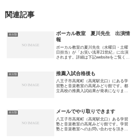
関連記事
ボーカル教室 夏川先生 出演情
未分類
報
ボーカル教室の夏川先生（水曜日・土曜
日担当）が「お笑い浅草21世紀」に出演
されます。詳細は下記websiteをご覧くだ
さい。ボーカル教室（水曜日・土曜日）
では生徒を募集中です。まずは無料体験
レッスンにお越しください。無料体験レ
推薦入試合格後も
未分類
ッスンは当ホー...
八王子市高尾町（高尾駅北口）にある学
習塾と音楽教室の高尾みどり館です。都
立高校の推薦入試結果が発表になりまし
たが、その後不合格だった生徒はもちろ
ん、合格した生徒も引き続き塾に来て勉
強しています。高校入試には関係ありま
せんが、中学校最後の学年...
メールでやり取りできます
未分類
八王子市高尾町（高尾駅北口）ある学習
塾と音楽教室の高尾みどり館です。学習
塾と音楽教室へのお問い合わせを頂きあ
りがとうございます。学習塾と音楽教室