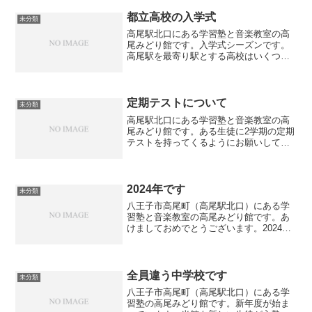
しまった生徒もいました。合格判定につ
いては前回に引き続き...
都立高校の入学式
未分類
高尾駅北口にある学習塾と音楽教室の高
尾みどり館です。入学式シーズンです。
高尾駅を最寄り駅とする高校はいくつか
ありますが、入学式に参加すると思われ
る親子連れの生徒さんを見かけました。
ちなみに東京都立高校の入学式は、ほぼ4
月7日（水）のようです...
定期テストについて
未分類
高尾駅北口にある学習塾と音楽教室の高
尾みどり館です。ある生徒に2学期の定期
テストを持ってくるようにお願いして内
容を確認しました。やはり難しい問題や
変わった問題というのはなくて、基礎的
な学力を問う問題が多く出題されていま
した。3学期に向けて既...
2024年です
未分類
八王子市高尾町（高尾駅北口）にある学
習塾と音楽教室の高尾みどり館です。あ
けましておめでとうございます。2024年
もよろしくお願いいたします。冬期講習
は明日から再開です。年末には体調を崩
した生徒もいましたが、この年末年始期
間で復活していること...
全員違う中学校です
未分類
八王子市高尾町（高尾駅北口）にある学
習塾の高尾みどり館です。新年度が始ま