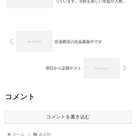
っています。当館も新しい生徒が入塾し
てきています。そして、なぜか全員が異
なる中学校です。電車やバスを使って通
ってくれている生徒もいます。塾に友達
がいると安心するという生...
音楽教室の生徒募集中です
明日から定期テスト
コメント
コメントを書き込む
ホーム
未分類