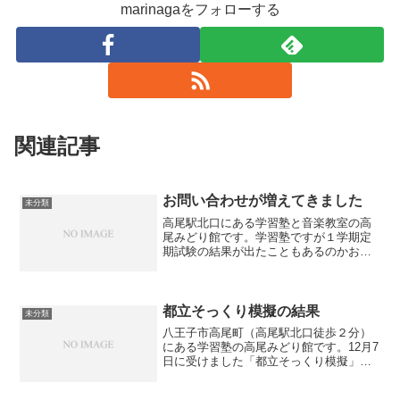
marinagaをフォローする
関連記事
お問い合わせが増えてきました
未分類
高尾駅北口にある学習塾と音楽教室の高
尾みどり館です。学習塾ですが１学期定
期試験の結果が出たこともあるのかお問
い合わせが増えてきました。無料体験授
業にお越し頂いたり夏期講習の申し込み
を頂いています。お子さんは「夏休みに
塾なんか行きたくない！」...
都立そっくり模擬の結果
未分類
八王子市高尾町（高尾駅北口徒歩２分）
にある学習塾の高尾みどり館です。12月7
日に受けました「都立そっくり模擬」の
結果が返ってきました。前回より偏差値
が上がった生徒がいた一方で、下がって