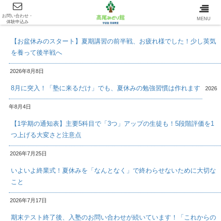
お問い合わせ・
最新情報/INFOMATION
MENU
体験申込み
【お盆休みのスタート】夏期講習の前半戦、お疲れ様でした！少し英気
を養って後半戦へ
2026年8月8日
8月に突入！「塾に来るだけ」でも、夏休みの勉強習慣は作れます
2026
年8月4日
【1学期の通知表】主要5科目で「3つ」アップの生徒も！5段階評価を1
つ上げる大変さと注意点
2026年7月25日
いよいよ終業式！夏休みを「なんとなく」で終わらせないために大切な
こと
2026年7月17日
期末テスト終了後、入塾のお問い合わせが続いています！「これからの