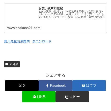
お笑い浅草21世紀
お笑い浅草21世紀です 毎月浅草木馬亭にて公演！興行・
タレント・モデル派遣、余興、,大上 こうじ(フリーパー),
めだちけん一(フリーパー),猪馬 ぽん太,関 遊六,おのの
こみち,根本 貫一,Hello everyone, stage pl...
www.asakusa21.com
夏川先生出演案内
ダウンロード
未分類
シェアする
X
Facebook
はてブ
LINE
コピー