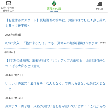
お問い合わせ・
最新情報/INFOMATION
MENU
体験申込み
【お盆休みのスタート】夏期講習の前半戦、お疲れ様でした！少し英気
を養って後半戦へ
2026年8月8日
8月に突入！「塾に来るだけ」でも、夏休みの勉強習慣は作れます
2026
年8月4日
【1学期の通知表】主要5科目で「3つ」アップの生徒も！5段階評価を1
つ上げる大変さと注意点
2026年7月25日
いよいよ終業式！夏休みを「なんとなく」で終わらせないために大切な
こと
2026年7月17日
期末テスト終了後、入塾のお問い合わせが続いています！「これからの