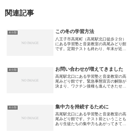
関連記事
この冬の学習方法
未分類
八王子市高尾町（高尾駅北口徒歩２分）
にある学習塾と音楽教室の高尾みどり館
です。定期テストも終わり、年末が近づ
いてきました。実はこの12月から１月初
旬については学校の学習進度もそんなに
速くなく、じっくりと苦手科目に取り組
むチャンスです。英語を...
お問い合わせが増えてきました
未分類
高尾駅北口にある学習塾と音楽教室の高
尾みどり館です。緊急事態宣言の解除が
決まり、ワクチン接種も進んできたせい
か学習塾へのお問い合わせが少しずつ増
えてきています。子供の習い事（教育）
についてはコロナに関係なくやらせてあ
げたいというのが親御さん...
集中力を持続するために
未分類
高尾駅北口にある学習塾と音楽教室の高
尾みどり館です。テスト前ということも
あり生徒たちの集中力もあがってきてい
ます。とは言え塾での学習だけでは到底
足りることはありません。そこで自宅で