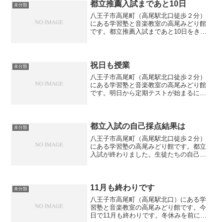
ちな夏休みを、快適な教室で価値ある時
都立推薦入試まであと10日
未分類
間に変えましょう！
八王子市高尾町（高尾駅北口徒歩２分）
にある学習塾と音楽教室の高尾みどり館
です。都立推薦入試まであと10日をきり
ました。推薦入試を受験する生徒は作文
の練習をしています。最初はうまく書け
なかった生徒も、過去に出題された作文
を何回も書いているうち...
祝日も授業
未分類
八王子市高尾町（高尾駅北口徒歩２分）
にある学習塾と音楽教室の高尾みどり館
です。明日から定期テストが始まるにあ
たり、本日は祝日ですが授業を行いまし
た。テスト前日ということもあり、だい
ぶ問題が解けるようになっている生徒が
多かったです。あとはテス...
都立入試の自己採点結果は
未分類
八王子市高尾町（高尾駅北口徒歩２分）
にある学習塾の高尾みどり館です。都立
入試が終わりました。生徒たちの自己採
点を確認しましたが、V模擬の偏差値や過
去問をやった時の点数を上回った生徒が
ほとんどでした。当日に力を発揮できる
ように、V模擬を４回！...
11月も終わりです
未分類
八王子市高尾町（高尾駅北口）にある学
習塾と音楽教室の高尾みどり館です。今
日で11月も終わりです。冬休みを前に中