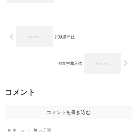
３生以外は少しのんびりしている感じが
します。恐らく試験前ほどは緊張感がな
いのは仕方ありませんが、12月は４月か
らの復習をやるにはち...
試験前日は
都立推薦入試
コメント
コメントを書き込む
ホーム
未分類