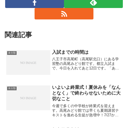
関連記事
入試までの時間は
未分類
八王子市高尾町（高尾駅北口）にある学
習塾の高尾みどり館です。都立入試ま
で、今日を入れてあと12日です。「あと
12日しか」・・・と思うか、「まだ12日
もある」・・・と思うかはそれぞれかと
思います。当塾の生徒は「まだ12日あ
る」と最後の追い込み...
いよいよ終業式！夏休みを「なん
未分類
となく」で終わらせないために大
切なこと
今週で多くの中学校が終業式を迎えま
す。高尾みどり館では早くも夏期講習テ
キストを進める生徒が急増中！7/27から
始まる夏期講習では、これまでの全範囲
を徹底総復習します。だらだら過ごしが