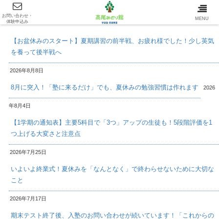
お問い合わせ・
最新情報/INFOMATION
MENU
体験申込み
【お盆休みのスタート】夏期講習の前半戦、お疲れ様でした！少し英気
を養って後半戦へ
2026年8月8日
8月に突入！「塾に来るだけ」でも、夏休みの勉強習慣は作れます
2026
年8月4日
【1学期の通知表】主要5科目で「3つ」アップの生徒も！5段階評価を1
つ上げる大変さと注意点
2026年7月25日
いよいよ終業式！夏休みを「なんとなく」で終わらせないために大切な
こと
2026年7月17日
期末テスト終了後、入塾のお問い合わせが続いています！「これからの