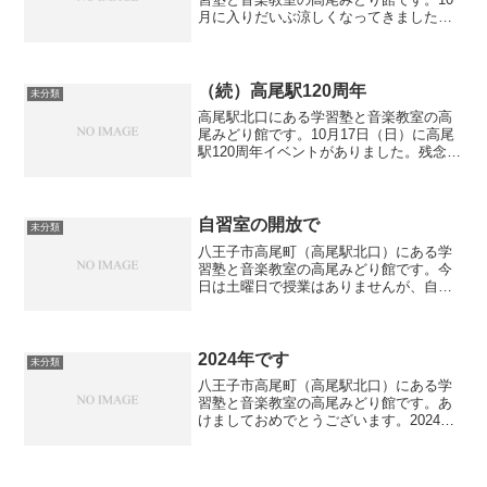
月に入りだいぶ涼しくなってきました。
高尾みどり館の音楽教室にも体験レッス
ンを希望される生徒さんが増えてきてい
ます。特にボーカル教室については生徒
さんが増えましたので新...
（続）高尾駅120周年
未分類
高尾駅北口にある学習塾と音楽教室の高
尾みどり館です。10月17日（日）に高尾
駅120周年イベントがありました。残念な
がら用事があって行くことができません
でしたが、いろいろな催し物があったみ
たいです。高尾駅にスタンドのお花が飾
ってあったので撮...
自習室の開放で
未分類
八王子市高尾町（高尾駅北口）にある学
習塾と音楽教室の高尾みどり館です。今
日は土曜日で授業はありませんが、自習
室を開放しており、期末テスト前の中３
生が利用しに来ています。昨年も自習室
を利用してコツコツと勉強していた生徒
が、見事第一志望の都立高...
2024年です
未分類
八王子市高尾町（高尾駅北口）にある学
習塾と音楽教室の高尾みどり館です。あ
けましておめでとうございます。2024年
もよろしくお願いいたします。冬期講習
は明日から再開です。年末には体調を崩
した生徒もいましたが、この年末年始期