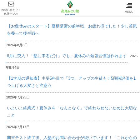
お問い合わせ・
最新情報/INFOMATION
MENU
体験申込み
【お盆休みのスタート】夏期講習の前半戦、お疲れ様でした！少し英気
を養って後半戦へ
2026年8月8日
8月に突入！「塾に来るだけ」でも、夏休みの勉強習慣は作れます
2026
年8月4日
【1学期の通知表】主要5科目で「3つ」アップの生徒も！5段階評価を1
つ上げる大変さと注意点
2026年7月25日
いよいよ終業式！夏休みを「なんとなく」で終わらせないために大切な
こと
2026年7月17日
期末テスト終了後、入塾のお問い合わせが続いています！「これからの