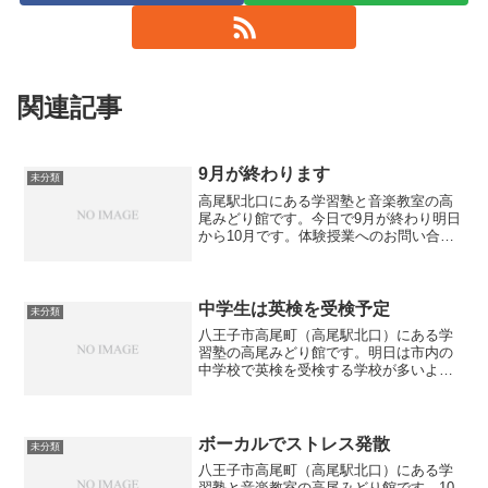
関連記事
9月が終わります
未分類
高尾駅北口にある学習塾と音楽教室の高
尾みどり館です。今日で9月が終わり明日
から10月です。体験授業へのお問い合わ
せも頂いております。新たに塾や習い事
を始めるにはちょうどよいタイミングで
す。是非ご検討ください。
中学生は英検を受検予定
未分類
八王子市高尾町（高尾駅北口）にある学
習塾の高尾みどり館です。明日は市内の
中学校で英検を受検する学校が多いよう
です。当塾でも英検を受検するという生
徒が複数名いました。そのため急遽、英
検の対策授業を行いました。英検３級は
中学卒業レベルということ...
ボーカルでストレス発散
未分類
八王子市高尾町（高尾駅北口）にある学
習塾と音楽教室の高尾みどり館です。10