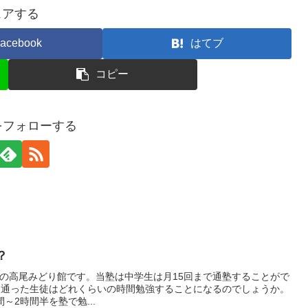
ェアする
acebook
はてブ
コピー
gaをフォローする
？
の高尾みどり館です。当塾は中学生は月15回まで通塾することがで
回通った生徒はどれくらいの時間勉強することになるのでしょうか。
～2時間半を塾で勉...