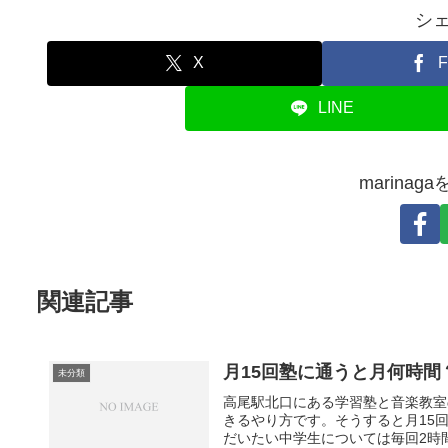
シ
X
F
LINE
marina
関連記事
月15回塾に通うと月何時間
未分類
高尾駅北口にある学習塾と音楽教室
きるやり方です。そうすると月15
だいたい中学生については毎回2時間