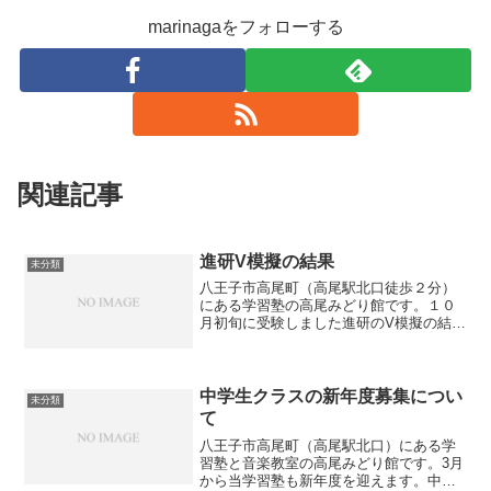
marinagaをフォローする
関連記事
進研V模擬の結果
未分類
八王子市高尾町（高尾駅北口徒歩２分）
にある学習塾の高尾みどり館です。１０
月初旬に受験しました進研のV模擬の結果
が返却されました。V模擬は都立入試には
欠かせない進学研究会主催の模擬試験で
す。当塾でも都立を受験予定の生徒が受
験しました。実際に都...
中学生クラスの新年度募集につい
未分類
て
八王子市高尾町（高尾駅北口）にある学
習塾と音楽教室の高尾みどり館です。3月
から当学習塾も新年度を迎えます。中学