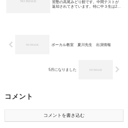
習塾の高尾みどり館です。中間テストが
返却されてきています。特に中３生は2学
期の内申点に直結するので点数が気にな
るところです。1学期より点数が上がった
生徒はそれを自信にして欲しいです。一
方であまり上がらなか...
ボーカル教室 夏川先生 出演情報
5月になりました
コメント
コメントを書き込む