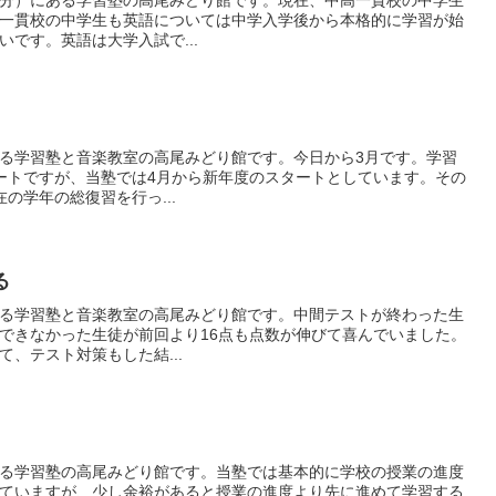
分）にある学習塾の高尾みどり館です。現在、中高一貫校の中学生
一貫校の中学生も英語については中学入学後から本格的に学習が始
です。英語は大学入試で...
る学習塾と音楽教室の高尾みどり館です。今日から3月です。学習
ートですが、当塾では4月から新年度のスタートとしています。その
の学年の総復習を行っ...
る
る学習塾と音楽教室の高尾みどり館です。中間テストが終わった生
できなかった生徒が前回より16点も点数が伸びて喜んでいました。
、テスト対策もした結...
る学習塾の高尾みどり館です。当塾では基本的に学校の授業の進度
ていますが、少し余裕があると授業の進度より先に進めて学習する