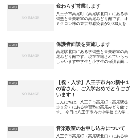
変わらず営業します
未分類
八王子市高尾町（高尾駅北口）にある学
習塾と音楽教室の高尾みどり館です。オ
ミクロン株の東京都感染者が3,000人を超
えました。あっという間の急増という感
じですが、学習塾も音楽教室も引き続き
感染対策を実施しながら営業を続けてま
いります。入り口で...
保護者面談を実施します
未分類
高尾駅北口にある学習塾と音楽教室の高
尾みどり館です。現在在籍されていらっ
しゃいます中学生と小学生の保護者面談
を実施致します。面談のご案内は生徒に
直接渡しております。保護者面談は強制
ではありませんが、「塾での様子」、
「ご家庭での学習の取り組み...
【祝・入学】八王子市内の新中１
未分類
の皆さん、ご入学おめでとうござ
います！
こんにちは、八王子市高尾町（高尾駅徒
歩２分）にある学習塾の高尾みどり館で
す。 今日は八王子市内の中学校で入学式
が行われましたね。 ご入学を迎えられた
生徒の皆さん、保護者の皆様、本当にお
めでとうございます！駅の周辺でも、少
音楽教室のお申し込みについて
未分類
し大きめの制服に身を...
八王子市高尾町（高尾駅北口）にある学