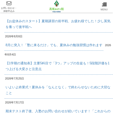
お問い合わせ・
最新情報/INFOMATION
MENU
体験申込み
【お盆休みのスタート】夏期講習の前半戦、お疲れ様でした！少し英気
を養って後半戦へ
2026年8月8日
8月に突入！「塾に来るだけ」でも、夏休みの勉強習慣は作れます
2026
年8月4日
【1学期の通知表】主要5科目で「3つ」アップの生徒も！5段階評価を1
つ上げる大変さと注意点
2026年7月25日
いよいよ終業式！夏休みを「なんとなく」で終わらせないために大切な
こと
2026年7月17日
期末テスト終了後、入塾のお問い合わせが続いています！「これからの