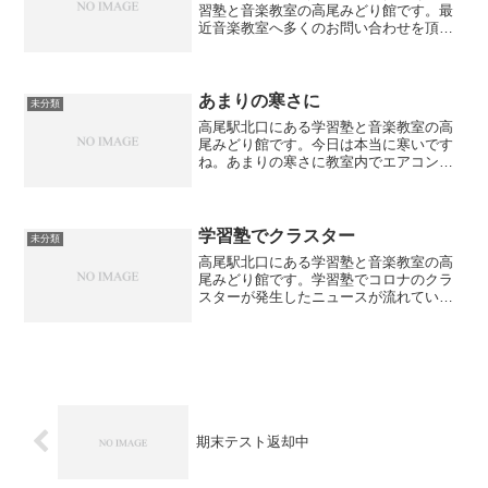
習塾と音楽教室の高尾みどり館です。最
近音楽教室へ多くのお問い合わせを頂い
ております。音楽教室はレッスンによっ
て曜日や講師が異なりますが、まずは無
料体験レッスンにお越しください。理由
としましては実際にレッス...
あまりの寒さに
未分類
高尾駅北口にある学習塾と音楽教室の高
尾みどり館です。今日は本当に寒いです
ね。あまりの寒さに教室内でエアコンと
オイルヒーターをつけています。感染対
策として換気もしなくてはならないの
で、窓を開けたりしながら暖を取るよう
にしていきます。明日は学習...
学習塾でクラスター
未分類
高尾駅北口にある学習塾と音楽教室の高
尾みどり館です。学習塾でコロナのクラ
スターが発生したニュースが流れていま
した。確かに集団授業をやっていて大手
の学習塾では、教室の中に数十人の生徒
がいますし距離も近いので、どんなに注
意をしても感染してしまう...
期末テスト返却中