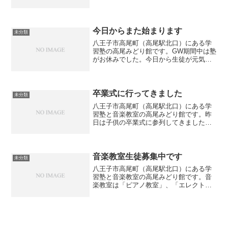
す。一度帰宅して軽く食事をしてから来
る生徒もいます。少ない時間でも来塾し
て勉強していますが、さすがに眠そうな
日もありますね。部活と勉...
今日からまた始まります
未分類
八王子市高尾町（高尾駅北口）にある学
習塾の高尾みどり館です。GW期間中は塾
がお休みでした。今日から生徒が元気よ
く通ってくれています。中学生は定期テ
ストまであと1ヶ月ちょっとです。少しず
つ準備を進めて行きましょう。
卒業式に行ってきました
未分類
八王子市高尾町（高尾駅北口）にある学
習塾と音楽教室の高尾みどり館です。昨
日は子供の卒業式に参列してきました。
ちょうどWBC決勝戦と時間が重なってい
たため、保護者は式の合間にスマホで試
合経過をチェックして盛り上がっていま
した。子供の成長はあっ...
音楽教室生徒募集中です
未分類
八王子市高尾町（高尾駅北口）にある学
習塾と音楽教室の高尾みどり館です。音
楽教室は「ピアノ教室」、「エレクトー
ン教室」、「ボーカル教室」がございま
す。「ピアノ教室」は月、火、水、土、
「エレクトーン教室」は月、金、「ボー
カル教室」は火、水、土に...