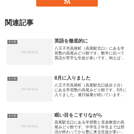
関連記事
英語を徹底的に
未分類
八王子市高尾町（高尾駅北口）にある学
習塾の高尾みどり館です。数学に比べて
英語が苦手な生徒が多いです。例えば、
数学は中１の単元を理解していなくて
も、中２の単元をしっかりとやれば中２
の定期テストでそれなりに点数が取れる
ことがあります。一方で英語...
8月に入りました
未分類
八王子市高尾町（高尾駅北口徒歩２分）
にある学習塾の高尾みどり館です。8月に
入りました。連日猛暑が続いています。
中学生クラスでは夏期講習中です。生徒
が取り組む内容はそれぞれで全く異なり
ます。都立希望の生徒は「英語・数学」
に加えて「理科・社会」...
眠い目をこすりながら
未分類
高尾駅北口にある学習塾と音楽教室の高
尾みどり館です。中学生２年生までは部
活が終わってから塾に来る生徒が多いで