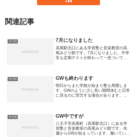
関連記事
7月になりました
未分類
高尾駅北口にある学習塾と音楽教室の高
尾みどり館です。7月になりました。中学
生も定期テストが終わって一息ついてい
ます。なかなか勉強にも身が入らないか
もしれませんが、当塾は7月下旬まで通常
通り授業、7月下旬からは夏期講習となっ
ています。次回の定...
GWも終わります
未分類
明日からまた学校が始まり塾も再開しま
す。GWのように少し長い期間休むと日常
に戻るのに苦労する場合があります。い
わゆる五月病ですね。しばらくすると体
が慣れてきます。どちらにせよ新しい環
境に慣れるのには時間がかかります。少
しずつ慣らしていきまし...
GW中ですが
未分類
八王子市高尾町（高尾駅北口）にある学
習塾と音楽教室の高尾みどり館です。先
週からGWが始まっています。働いている