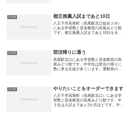
方は連休中の場合も多いかと思います
が、公立学校は通常通り登校です。当館
も学習塾も音楽教室も通常通り授業やレ
ッスンがあります。また明...
都立推薦入試まであと10日
未分類
八王子市高尾町（高尾駅北口徒歩２分）
にある学習塾と音楽教室の高尾みどり館
です。都立推薦入試まであと10日をきり
ました。推薦入試を受験する生徒は作文
の練習をしています。最初はうまく書け
なかった生徒も、過去に出題された作文
を何回も書いているうち...
部活帰りに通う
未分類
高尾駅北口にある学習塾と音楽教室の高
尾みどり館です。中学生は部活の帰りに
塾に来る生徒が多くいます。運動系の部
活ですと体も疲れていると思いますが、
その中でも塾にいる時間は集中して勉強
してくれています。学校→部活→塾のリ
ズムができてくると、時間...
やりたいことをオーダーできます
未分類
八王子市高尾町（高尾駅北口）にある学
習塾と音楽教室の高尾みどり館です。中
３生は入試まであと2か月ほどです。中
２、中１については期末試験も終わって
ほっとしていることでしょう。ある中２
の生徒から「英語の長文読解が苦手なの
でやりたい」との話があり...