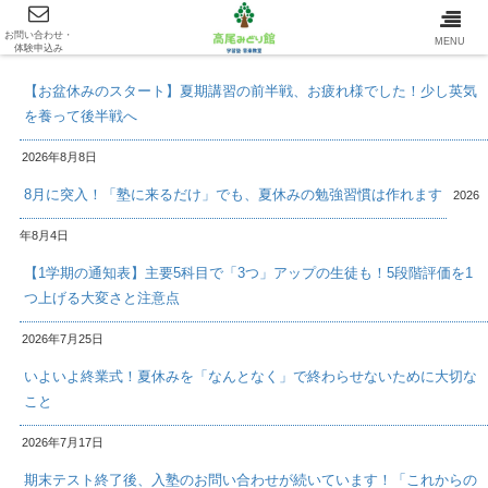
お問い合わせ・
最新情報/INFOMATION
MENU
体験申込み
【お盆休みのスタート】夏期講習の前半戦、お疲れ様でした！少し英気
を養って後半戦へ
2026年8月8日
8月に突入！「塾に来るだけ」でも、夏休みの勉強習慣は作れます
2026
年8月4日
【1学期の通知表】主要5科目で「3つ」アップの生徒も！5段階評価を1
つ上げる大変さと注意点
2026年7月25日
いよいよ終業式！夏休みを「なんとなく」で終わらせないために大切な
こと
2026年7月17日
期末テスト終了後、入塾のお問い合わせが続いています！「これからの