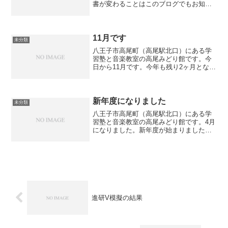
書が変わることはこのブログでもお知ら
せしていますが、中学英語についても
2021年度から学習指導要領が変わりまし
た。英語は単語数が2倍、英文量も2倍、
さらに高校英語から文...
11月です
未分類
八王子市高尾町（高尾駅北口）にある学
習塾と音楽教室の高尾みどり館です。今
日から11月です。今年も残り2ヶ月となり
ました。早いもので中１は入学して7ヶ月
が経っています。中３は2学期の内申点が
出るまであと1ヶ月となっています。それ
ぞれの立場でで...
新年度になりました
未分類
八王子市高尾町（高尾駅北口）にある学
習塾と音楽教室の高尾みどり館です。4月
になりました。新年度が始まりました。
学校はまだ春休みですが塾は授業があり
ます。今日も小学生が元気に通って来て
くれています。中学生も本日から新学年
用のテキストで学習が始...
進研V模擬の結果