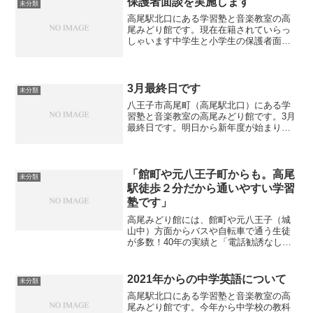
保護者面談を実施します
未分類
高尾駅北口にある学習塾と音楽教室の高
尾みどり館です。現在在籍されていらっ
しゃいます中学生と小学生の保護者面談
を実施致します。面談のご案内は生徒に
直接渡しております。保護者面談は強制
ではありませんが、「塾での様子」、
「ご家庭での学習の取り組み...
3月最終日です
未分類
八王子市高尾町（高尾駅北口）にある学
習塾と音楽教室の高尾みどり館です。3月
最終日です。明日から新年度が始まりま
す。新学期は新たな出会いやイベントが
多くあります。新たに中学生になる生徒
も、中３として受験生になる生徒も違う
意味で緊張感があります...
「館町や元八王子町からも。高尾
未分類
駅徒歩２分だから通いやすい学習
塾です」
高尾みどり館には、館町や元八王子（城
山中）方面からバスや自転車で通う生徒
が多数！40年の実績と「電話勧誘なし・
メール完結」の安心システムで、新中2・
新中3の新年度スタートを全力サポート。
まずは無料体験から。
2021年からの中学英語について
未分類
高尾駅北口にある学習塾と音楽教室の高
尾みどり館です。今年から中学校の教科