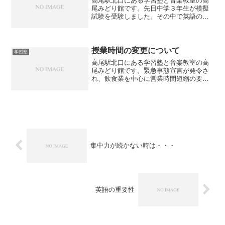
高尾駅北口にある学習塾と音楽教室の高
尾みどり館です。先日中学３年生が模擬
試験を受験しました。その中で英語のリ
スニングもあったのですが、やはりリス
ニングを苦手としている生徒はいます。
そもそもリスニングを苦手とするのはな
ぜでしょうか？一番は「英...
授業時間の変更について
学習塾
高尾駅北口にある学習塾と音楽教室の高
尾みどり館です。緊急事態宣言が発令さ
れ、飲食業を中心に営業時間短縮の要請
が出ています。学習塾は対象ではありま
せんが、高尾みどり館も緊急事態宣言中
は1時間早めて20：00を終了時間とするこ
とにしました。その...
集中力が続かない時は・・・
英語の重要性