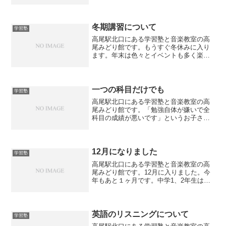
がよくわからない、時間が長いので眠く
なる、後で勉強するからとりあえず聞き
流している」・・・といった声が聞こえ
てきます。確かに定期テス...
冬期講習について
学習塾
高尾駅北口にある学習塾と音楽教室の高
尾みどり館です。もうすぐ冬休みに入り
ます。年末は色々とイベントも多く楽し
みにしているお子さんも多いと思いま
す。夏休みと違って期間が短いのであっ
と言う間に終わってしまいますが、特に
勉強について意識していない...
一つの科目だけでも
学習塾
高尾駅北口にある学習塾と音楽教室の高
尾みどり館です。「勉強自体が嫌いで全
科目の成績が悪いです」というお子さん
もいらっしゃるでしょう。その場合お勧
めしているのが、「一つの科目だけでも
良い点を取ってみましょう」ということ
です。例えば英語でも数学...
12月になりました
学習塾
高尾駅北口にある学習塾と音楽教室の高
尾みどり館です。12月に入りました。今
年もあと１ヶ月です。中学1、2年生は期
末テストの結果が戻ってきて一喜一憂し
ています。一方で中学3年生は受験を控え
て焦りも出てきているようです。年末は
イベントもあり少し...
英語のリスニングについて
学習塾