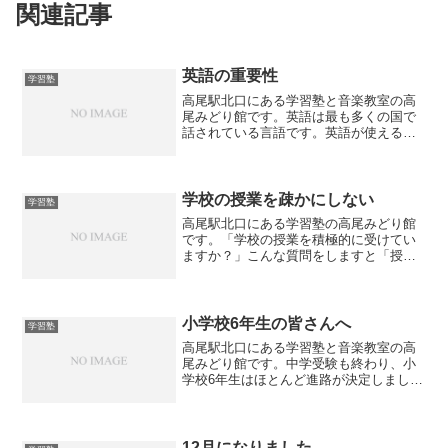
関連記事
英語の重要性
学習塾
高尾駅北口にある学習塾と音楽教室の高
尾みどり館です。英語は最も多くの国で
話されている言語です。英語が使えるこ
とで世界が広がります。そのため高校入
試でも英語は重要視されています。ま
た、高校入試だけではなく文系・理系で
入試科目が分かれる大学入試...
学校の授業を疎かにしない
学習塾
高尾駅北口にある学習塾の高尾みどり館
です。「学校の授業を積極的に受けてい
ますか？」こんな質問をしますと「授業
がよくわからない、時間が長いので眠く
なる、後で勉強するからとりあえず聞き
流している」・・・といった声が聞こえ
てきます。確かに定期テス...
小学校6年生の皆さんへ
学習塾
高尾駅北口にある学習塾と音楽教室の高
尾みどり館です。中学受験も終わり、小
学校6年生はほとんど進路が決定しまし
た。地元の公立中学校に進む予定の小学6
年生は残り少ない小学校生活を満喫して
いると思います。昨年からのコロナ禍で
学校行事などが中止にな...
12月になりました