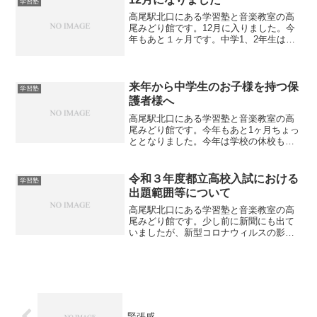
学習塾
高尾駅北口にある学習塾と音楽教室の高
尾みどり館です。12月に入りました。今
年もあと１ヶ月です。中学1、2年生は期
末テストの結果が戻ってきて一喜一憂し
ています。一方で中学3年生は受験を控え
て焦りも出てきているようです。年末は
イベントもあり少し...
来年から中学生のお子様を持つ保
学習塾
護者様へ
高尾駅北口にある学習塾と音楽教室の高
尾みどり館です。今年もあと1ヶ月ちょっ
ととなりました。今年は学校の休校もあ
り激動の年だったと言えるかもしれませ
んね。小学校６年生のお子様がいらっし
ゃる保護者様も今年はあっと言う間の１
令和３年度都立高校入試における
学習塾
年だったのではないでし...
出題範囲等について
高尾駅北口にある学習塾と音楽教室の高
尾みどり館です。少し前に新聞にも出て
いましたが、新型コロナウィルスの影響
で、東京都教育委員会から、「令和3年度
の都立高校入試において除外される出題
範囲」についての通知が出ています。
（国語）中学3年生の教科...
緊張感