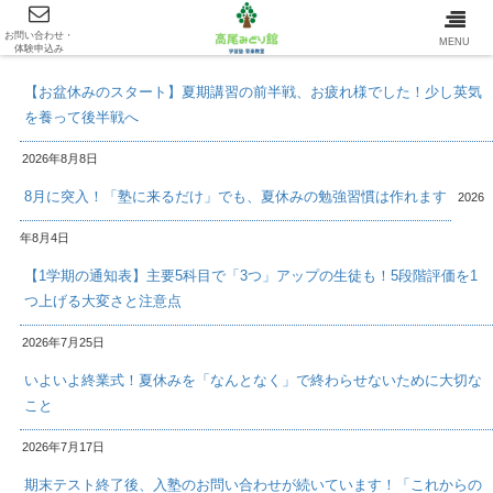
お問い合わせ・
最新情報/INFOMATION
MENU
体験申込み
【お盆休みのスタート】夏期講習の前半戦、お疲れ様でした！少し英気
を養って後半戦へ
2026年8月8日
8月に突入！「塾に来るだけ」でも、夏休みの勉強習慣は作れます
2026
年8月4日
【1学期の通知表】主要5科目で「3つ」アップの生徒も！5段階評価を1
つ上げる大変さと注意点
2026年7月25日
いよいよ終業式！夏休みを「なんとなく」で終わらせないために大切な
こと
2026年7月17日
期末テスト終了後、入塾のお問い合わせが続いています！「これからの