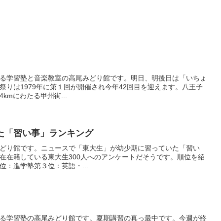
る学習塾と音楽教室の高尾みどり館です。明日、明後日は「いちょ
りは1979年に第１回が開催され今年42回目を迎えます。八王子
mにわたる甲州街...
た「習い事」ランキング
どり館です。ニュースで「東大生」が幼少期に習っていた「習い
在在籍している東大生300人へのアンケートだそうです。順位を紹
：進学塾第３位：英語・...
る学習塾の高尾みどり館です。夏期講習の真っ最中です。今週が終