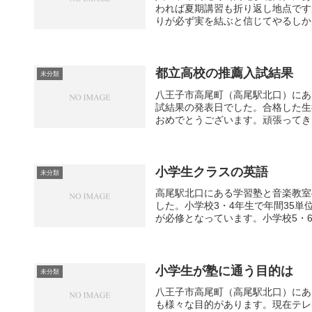
われば夏期講習も折り返し地点です
りが必ず実を結ぶと信じてやるしかあ
都立高校の推薦入試結果
未分類
八王子市高尾町（高尾駅北口）にあ
試結果の発表日でした。合格した生
おめでとうございます。頑張ってきた
小学生クラスの英語
未分類
高尾駅北口にある学習塾と音楽教室
した。小学校3・4年生で年間35単位
が必修となっています。小学校5・6年
小学生が塾に通う目的は
未分類
八王子市高尾町（高尾駅北口）にあ
も様々な目的があります。現在テレ