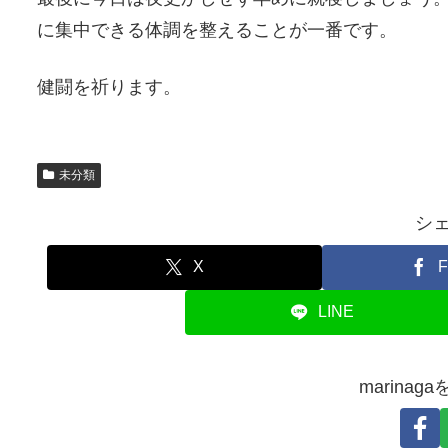
に集中できる体調を整えることが一番です。
健闘を祈ります。
未分類
シ
X
F
LINE
marina