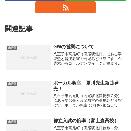
関連記事
GWの営業について
未分類
八王子市高尾町（高尾駅北口）にある学
習塾と音楽教室の高尾みどり館です。今
週末からゴールデンウィークが始まりま
す。当館は暦通りの営業となります。＜
休館日＞4月29日・30日5月3日～5日な
お、休館中も体験授業や体験レッスン等
のお申し込みやその...
ボーカル教室 夏川先生新曲発
未分類
売！！
八王子市高尾町（高尾駅北口徒歩２分）
にある学習塾と音楽教室の高尾みどり館
です。ボーカル教室で講師を担当してい
る夏川先生が新曲を発売されます。その
名も・・・「バッカじゃなかろかルンバ
Ⅱ」です。発売日は2025年2月26日との
都立入試の倍率（富士森高校）
未分類
こと。是非聞いてみ...
八王子市高尾町（高尾駅北口徒歩２分）