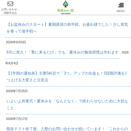
お問い合わせ・
最新情報/INFOMATION
MENU
体験申込み
【お盆休みのスタート】夏期講習の前半戦、お疲れ様でした！少し英気
を養って後半戦へ
2026年8月8日
8月に突入！「塾に来るだけ」でも、夏休みの勉強習慣は作れます
2026
年8月4日
【1学期の通知表】主要5科目で「3つ」アップの生徒も！5段階評価を1
つ上げる大変さと注意点
2026年7月25日
いよいよ終業式！夏休みを「なんとなく」で終わらせないために大切な
こと
2026年7月17日
期末テスト終了後、入塾のお問い合わせが続いています！「これからの