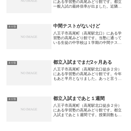
にある学習塾の高尾みどり館です。都立
一般入試の最終倍率が出ました。近隣の
高校では富士森高校が定員249名、応募者
が320名の倍率1.29倍です。ですが毎年歩
留まり（受験しない人）が発生するの
で、最終的には...
中間テストがないけど
未分類
八王子市高尾町（高尾駅北口）にある学
習塾の高尾みどり館です。当塾に通って
いる生徒の中学校は１学期の中間テスト
がありません。1学期の期末テストは6月
下旬なので２ヶ月後です。それまでのん
びりできるかと言うとそうではなくて、
小テストや単元テストが...
都立入試までまだ2ヶ月ある
未分類
八王子市高尾町（高尾駅北口徒歩２分）
にある学習塾の高尾みどり館です。今年
もあと半月となりました。あっと言う間
です。そして受験生は都立入試まであと
２ヶ月です。推薦入試の生徒も多いの
で、その場合はあと１ヶ月ということに
なります。推薦を受ける生徒...
都立入試まであと１週間
未分類
八王子市高尾町（高尾駅北口徒歩２分）
にある学習塾の高尾みどり館です。都立
入試まであと１週間です。授業回数も残
り少なくなりました。現在は追い込みと
して暗記科目（社会・理科）を中心に学
習をしています。もちろん忘れないよう