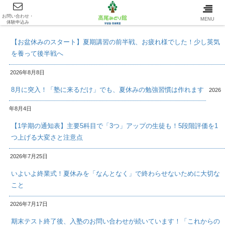
お問い合わせ・
最新情報/INFOMATION
MENU
体験申込み
【お盆休みのスタート】夏期講習の前半戦、お疲れ様でした！少し英気
を養って後半戦へ
2026年8月8日
8月に突入！「塾に来るだけ」でも、夏休みの勉強習慣は作れます
2026
年8月4日
【1学期の通知表】主要5科目で「3つ」アップの生徒も！5段階評価を1
つ上げる大変さと注意点
2026年7月25日
いよいよ終業式！夏休みを「なんとなく」で終わらせないために大切な
こと
2026年7月17日
期末テスト終了後、入塾のお問い合わせが続いています！「これからの