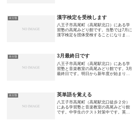
が、今までにも様々な生徒さんが通って
いらっしゃいました。不登校の生徒さ
ん、自閉症の生徒さん等々、大手の学習
塾やオンライン授業で受講す...
漢字検定を受検します
未分類
八王子市高尾町（高尾駅北口）にある学
習塾の高尾みどり館です。当塾では7月に
漢字検定を団体受検することになりまし
た。小学生も中学生もできる限り全員受
検してもらう予定です。漢字検定は合格
することはもちろんですが、検定に向け
て漢字をしっかりと勉強...
3月最終日です
未分類
八王子市高尾町（高尾駅北口）にある学
習塾と音楽教室の高尾みどり館です。3月
最終日です。明日から新年度が始まりま
す。新学期は新たな出会いやイベントが
多くあります。新たに中学生になる生徒
も、中３として受験生になる生徒も違う
意味で緊張感があります...
英単語を覚える
未分類
八王子市高尾町（高尾駅北口徒歩２分）
にある学習塾と音楽教室の高尾みどり館
です。中学生のテスト対策中です。英語
を苦手にしている生徒が多いです。まず
はテスト範囲の英単語を覚えるように指
導しています。「英単語がわからない」
→「英文が読めない」→「...