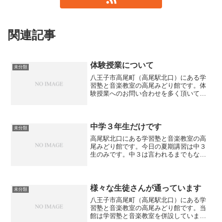
関連記事
体験授業について
未分類
八王子市高尾町（高尾駅北口）にある学
習塾と音楽教室の高尾みどり館です。体
験授業へのお問い合わせを多く頂いてお
ります。ありがとうございます。入塾前
には必ず体験授業を受講して頂くことを
お願いしております。塾の雰囲気や教え
方等、やはり生徒さんに合...
中学３年生だけです
未分類
高尾駅北口にある学習塾と音楽教室の高
尾みどり館です。今日の夏期講習は中３
生のみです。中３は言われるまでもな
く、入試まであと半年となっています。
部活も引退し勉強にも力が入ってきてい
るのがわかります。一方でまだ入試の年
だという実感がなかなか湧い...
様々な生徒さんが通っています
未分類
八王子市高尾町（高尾駅北口）にある学
習塾と音楽教室の高尾みどり館です。当
館は学習塾と音楽教室を併設しています