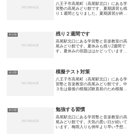
八王子市高尾町（高尾駅北口）にある学
習塾の高尾みどり館です。夏期講習も残
り１週間となりました。夏期講習が終わ
るとすぐに２学期が始まります。特に中
３生は長期間にわたって長時間の夏期講
習となっていますが、何とか頑張ってい
ます。残り１週間を駆け抜...
残り２週間です
未分類
高尾駅北口にある学習塾と音楽教室の高
尾みどり館です。夏休みも残り2週間で
す。夏休みの宿題ははかどっています
か？早い学校は8月下旬から始まる場合も
ありますので、あと10日ほどの学校もあ
るようです。小学生の宿題で大変なのは
自由研究と工作でしょう...
模擬テスト対策
未分類
八王子市高尾町（高尾駅北口）にある学
習塾と音楽教室の高尾みどり館です。中
３生は最後の模擬試験直前のため模擬試
験対策を行っています。模擬試験といっ
ても本番と同じ形式の「都立そっくり模
試」なので、市内の高校まで行って、本
番を想定して受験すること...
勉強する習慣
未分類
高尾駅北口にある学習塾と音楽教室の高
尾みどり館です。天気の悪い日が続いて
います。梅雨入りも例年より早い予想で
す。高尾駅周辺も雨が降ったり止んだり
の繰り返しです。GWも終わり現在は中学