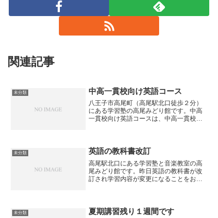
関連記事
中高一貫校向け英語コース
未分類
八王子市高尾町（高尾駅北口徒歩２分）
にある学習塾の高尾みどり館です。中高
一貫校向け英語コースは、中高一貫校に
通っている生徒さんで「英語の成績があ
がらない」といったお悩みに対応するコ
ースとなっています。また今年の４月に
中高一貫校に入学予定の生...
英語の教科書改訂
未分類
高尾駅北口にある学習塾と音楽教室の高
尾みどり館です。昨日英語の教科書が改
訂され学習内容が変更になることをお伝
えしました。簡単にまとめますと以下の
通りとなります。（英単語数）□今まで
約1,200語（中学校の
み） ...
夏期講習残り１週間です
未分類