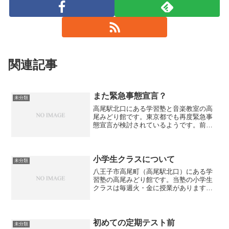
関連記事
また緊急事態宣言？
未分類
高尾駅北口にある学習塾と音楽教室の高
尾みどり館です。東京都でも再度緊急事
態宣言が検討されているようです。前回
は学習塾への休業要請はありませんでし
たが、次回はどうなるのでしょうか？高
尾みどり館では昨年から一貫して入館時
に「検温」と「消毒」の実...
小学生クラスについて
未分類
八王子市高尾町（高尾駅北口）にある学
習塾の高尾みどり館です。当塾の小学生
クラスは毎週火・金に授業があります。
集団授業ではなく、個別に学習を進めて
いきます。小学生は学校から毎日宿題が
出ることが多いので、まず塾に来たら宿
題をします。それから塾の...
初めての定期テスト前
未分類