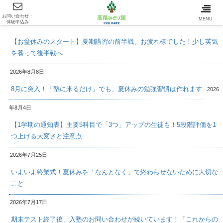
お問い合わせ・
最新情報/INFOMATION
MENU
体験申込み
【お盆休みのスタート】夏期講習の前半戦、お疲れ様でした！少し英気
を養って後半戦へ
2026年8月8日
8月に突入！「塾に来るだけ」でも、夏休みの勉強習慣は作れます
2026
年8月4日
【1学期の通知表】主要5科目で「3つ」アップの生徒も！5段階評価を1
つ上げる大変さと注意点
2026年7月25日
いよいよ終業式！夏休みを「なんとなく」で終わらせないために大切な
こと
2026年7月17日
期末テスト終了後、入塾のお問い合わせが続いています！「これからの