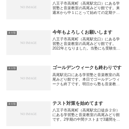
八王子市高尾町（高尾駅北口）にある学
習塾と音楽教室の高尾みどり館です。来
週末から中１にとって始めての定期テス
トである中間テストが始まります。初め
てのテストということなので、どうやっ
てテスト勉強をしたら良いのかかわらな
いという話をしていました...
今年もよろしくお願いします
未分類
八王子市高尾町（高尾駅北口）にある学
習塾と音楽教室の高尾みどり館です。
2022年となりました。当塾にも受験生が
多くいますので、おめでとうございます
とは言えませんがコロナが落ち着いて良
い年になればと思っております。新年は
学習塾は１月４日（火）...
ゴールデンウィークも終わりです
未分類
高尾駅北口にある学習塾と音楽教室の高
尾みどり館です。本日でゴールデンウィ
ークも終了です。明日から塾も音楽教室
も再開します。東京都の緊急事態宣言も
延長されそうですが引き続き感染対策を
行いながら営業していきます。
テスト対策を始めてます
未分類
八王子市高尾町（高尾駅北口徒歩２分）
にある学習塾と音楽教室の高尾みどり館
です。2学期の中間テストまで3週間を切
りました。テスト範囲も出ていない中で
すが、既にテスト対策を始めています。