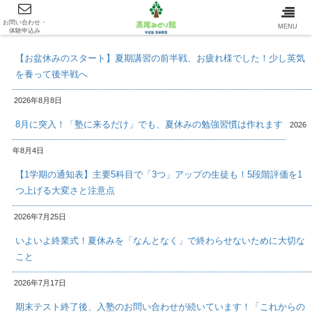
お問い合わせ・
最新情報/INFOMATION
MENU
体験申込み
【お盆休みのスタート】夏期講習の前半戦、お疲れ様でした！少し英気
を養って後半戦へ
2026年8月8日
8月に突入！「塾に来るだけ」でも、夏休みの勉強習慣は作れます
2026
年8月4日
【1学期の通知表】主要5科目で「3つ」アップの生徒も！5段階評価を1
つ上げる大変さと注意点
2026年7月25日
いよいよ終業式！夏休みを「なんとなく」で終わらせないために大切な
こと
2026年7月17日
期末テスト終了後、入塾のお問い合わせが続いています！「これからの