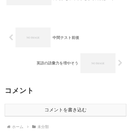
ありますが、入学式に参加すると思われ
る親子連れの生徒さんを見かけました。
ちなみに東京都立高校の入学式は、ほぼ4
月7日（水）のようです...
中間テスト前後
英語の語彙力を増やそう
コメント
コメントを書き込む
ホーム
未分類