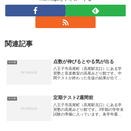
関連記事
点数が伸びるとやる気が出る
未分類
八王子市高尾町（高尾駅北口）にある学
習塾と音楽教室の高尾みどり館です。中
間テストが終わった生徒の結果が出てい
ます。全く英語ができなかった生徒が前
回より16点も点数が伸びて喜んでいまし
た。夏期講習で徹底的に英語の復習をし
て、テスト対策もした結...
定期テスト2週間前
未分類
八王子市高尾町（高尾駅北口）にある学
習塾の高尾みどり館です。3学期の学年末
試験の準備に入っています。各学年最後
の定期試験ですので、有終の美を飾ると
いう意味でも頑張りたいところです。2週
間前というのは定期試験の準備をしなく