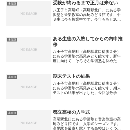
てはいけないぎりぎり...
受験が終わるまで正月は来ない
未分類
八王子市高尾町（高尾駅北口）にある学
習塾と音楽教室の高尾みどり館です。中
３生は今も授業中です。今年もあと10日
を切りましたが、受験生には暦では正月
が来ても、本当の正月は来ません。受験
が終わって志望校に合格して初めて正月
が来ます。それが頭に入...
ある生徒の入塾してからの内申推
未分類
移
八王子市高尾町（高尾駅北口徒歩２分）
にある学習塾の高尾みどり館です。新年
度に向けて「そろそろ学習塾を決めた
い」と思っている保護者様もいらっしゃ
ると思います。テレビでも「塾選び」を
サポートするというCMが流れています
期末テストの結果
未分類
が、塾が塾選びサイトに掲載...
八王子市高尾町（高尾駅北口徒歩２分）
にある学習塾の高尾みどり館です。期末
テストの結果が出ました。今回は数学の
点数を大きく伸ばした生徒がいました。A
さん（中３）・・・数学92点 ※前回よ
り15点UP！ 今までの最高得点‼Bさん
（中３）・・・数...
都立高校の入学式
未分類
高尾駅北口にある学習塾と音楽教室の高
尾みどり館です。入学式シーズンです。
高尾駅を最寄り駅とする高校はいくつか