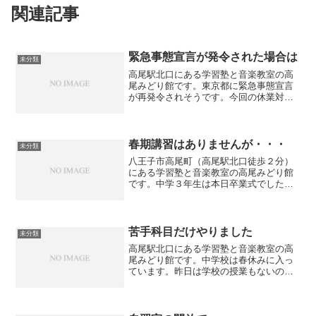
関連記事
緊急事態宣言が発令された場合は
未分類
高尾駅北口にある学習塾と音楽教室の高
尾みどり館です。東京都に緊急事態宣言
が再発令されそうです。今回の休業対象
業種についてはまだ検討中のようです
が、もし学校が休校になった場合は学習
塾も追随しなくてはならないかもしれま
せん。一方で学校はオンライ...
春期講習はありませんが・・・
未分類
八王子市高尾町（高尾駅北口徒歩２分）
にある学習塾と音楽教室の高尾みどり館
です。中学３年生は本日卒業式でした。
卒業おめでとうございます。朝からすご
い雪でしたが、これも思い出に残ります
ね。一方で中２、中１は学校の授業もほ
ぼ終わりとのことで、春休...
苦手科目だけやりました
未分類
高尾駅北口にある学習塾と音楽教室の高
尾みどり館です。中学校は春休みに入っ
ています。昨日は学校の授業もないの
で、生徒それぞれ苦手科目を集中して学
習しました。英語だけやった生徒もいま
す。2時間半英語だけやると疲れますが理