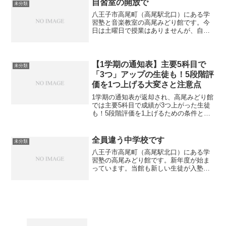
解は進みます。新年度が始...
自習室の開放で
未分類
八王子市高尾町（高尾駅北口）にある学
習塾と音楽教室の高尾みどり館です。今
日は土曜日で授業はありませんが、自習
室を開放しており、期末テスト前の中３
生が利用しに来ています。昨年も自習室
を利用してコツコツと勉強していた生徒
が、見事第一志望の都立高...
【1学期の通知表】主要5科目で
未分類
「3つ」アップの生徒も！5段階評
価を1つ上げる大変さと注意点
1学期の通知表が返却され、高尾みどり館
では主要5科目で成績が3つ上がった生徒
も！5段階評価を1上げるための条件と、
提出物を出さないと評価が1下がる注意点
をプロの塾講師が解説します。
全員違う中学校です
未分類
八王子市高尾町（高尾駅北口）にある学
習塾の高尾みどり館です。新年度が始ま
っています。当館も新しい生徒が入塾し
てきています。そして、なぜか全員が異
なる中学校です。電車やバスを使って通
ってくれている生徒もいます。塾に友達
がいると安心するという生...