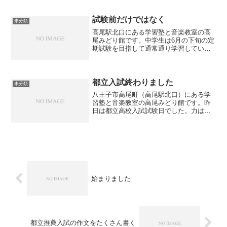
（中３を除く）。今の時期は学校の授業
もゆるゆると進んでいますので、この時
期に「１学期＋２学期の...
試験前だけではなく
未分類
高尾駅北口にある学習塾と音楽教室の高
尾みどり館です。中学生は6月の下旬の定
期試験を目指して通常通り学習していま
す。試験が1ヶ月以上先ですとなかなか気
合も入らないようですが、1ヶ月はあっと
言う間に過ぎます。今から少しずつ授業
の復習と問題演習を...
都立入試終わりました
未分類
八王子市高尾町（高尾駅北口）にある学
習塾と音楽教室の高尾みどり館です。昨
日は都立高校入試試験日でした。力は発
揮できたでしょうか？中学３年生は結果
を待つことになりますが、ひとまずはお
疲れさまでした。受験勉強が終わると少
し気が抜けてしまいますが...
始まりました
都立推薦入試の作文をたくさん書く