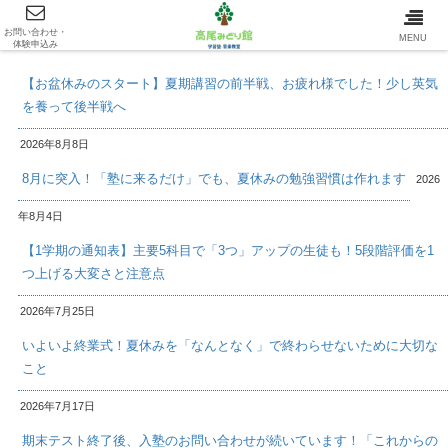
お問い合わせ・
最新情報/INFOMATION
MENU
体験申込み
【お盆休みのスタート】夏期講習の前半戦、お疲れ様でした！少し英気
を養って後半戦へ
2026年8月8日
8月に突入！「塾に来るだけ」でも、夏休みの勉強習慣は作れます
2026
年8月4日
【1学期の通知表】主要5科目で「3つ」アップの生徒も！5段階評価を1
つ上げる大変さと注意点
2026年7月25日
いよいよ終業式！夏休みを「なんとなく」で終わらせないために大切な
こと
2026年7月17日
期末テスト終了後、入塾のお問い合わせが続いています！「これからの