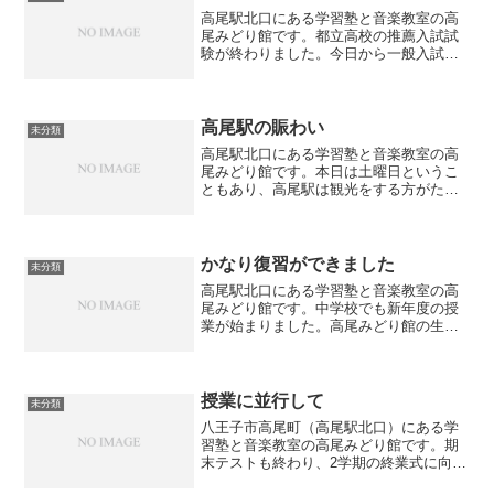
高尾駅北口にある学習塾と音楽教室の高
尾みどり館です。都立高校の推薦入試試
験が終わりました。今日から一般入試に
向けてラストスパートです。まだまだ油
断することなく勉強を続けるように話を
しています。気を抜く暇はありません。
高尾駅の賑わい
未分類
高尾駅北口にある学習塾と音楽教室の高
尾みどり館です。本日は土曜日というこ
ともあり、高尾駅は観光をする方がたく
さんいらっしゃいました。ハイキングを
したり山登りをしたり、桜を見に行った
りと高尾駅には様々な目的の方が多く集
まります。毎日使用してい...
かなり復習ができました
未分類
高尾駅北口にある学習塾と音楽教室の高
尾みどり館です。中学校でも新年度の授
業が始まりました。高尾みどり館の生徒
は春休み期間中は徹底的に前学年の復習
をしたおかげでだいぶ理解が進んだよう
に思います。やはり今まで習った内容を
理解したうえで新しい内容...
授業に並行して
未分類
八王子市高尾町（高尾駅北口）にある学
習塾と音楽教室の高尾みどり館です。期
末テストも終わり、2学期の終業式に向け
て少しのんびりした時間が流れています