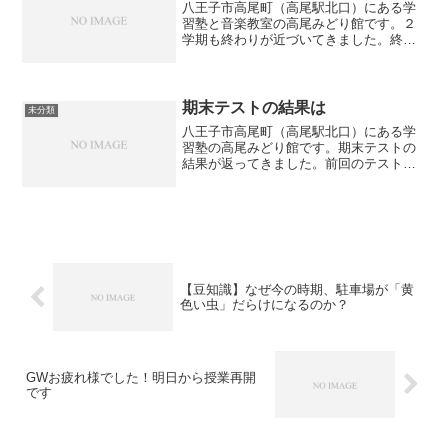
八王子市高尾町（高尾駅北口）にある学
習塾と音楽教室の高尾みどり館です。２
学期も終わりが近づいてきました。終業
式が金曜日や土曜日にあるようです。受
験本番が近づいてきていますので、学問
の神様として知られている「湯島天神」
に例年通り神頼みをしてま...
期末テストの結果は
未分類
八王子市高尾町（高尾駅北口）にある学
習塾の高尾みどり館です。期末テストの
結果が返ってきました。前回のテストと
比べて点数が上がった生徒が多くほっと
しました。点数が上がった生徒たちも嬉
しそうでしたね。（点数例）※前回の定
期テストとの比較Aさん・...
【豆知識】なぜ今の時期、駐車場が「黄
色い虫」だらけになるのか？
GWお疲れ様でした！明日から授業再開
です