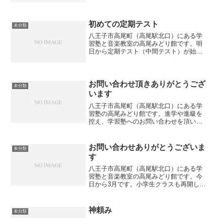
は明日から再開です。年末には体調を崩
した生徒もいましたが、この年末年始期
間で復活していること...
初めての定期テスト
未分類
八王子市高尾町（高尾駅北口）にある学
習塾と音楽教室の高尾みどり館です。明
日から定期テスト（中間テスト）が始ま
ります。中１にとっては初めての定期テ
ストです。勉強の仕方やどんな雰囲気で
受けるのかもわからないと思いますが、
まずは自分で勉強してきた...
お問い合わせ頂きありがとうござ
未分類
います
八王子市高尾町（高尾駅北口）にある学
習塾の高尾みどり館です。進学や進級を
控え、学習塾へのお問い合わせを頂いて
おります。まずは無料体験授業を受けて
頂き、塾の雰囲気や教え方を実感して頂
いてから入塾を決めて頂きたいと思って
お問い合わせありがとうございま
未分類
おります。無料体験授業後...
す
八王子市高尾町（高尾駅北口）にある学
習塾と音楽教室の高尾みどり館です。今
日から3月です。小学生クラスも再開して
元気な声が響いています。また、中学生
クラスへのお問い合わせも増えてきてい
ます。お問い合わせありがとうございま
神頼み
未分類
す。3月度の中学生クラ...