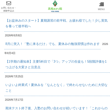
お問い合わせ・
最新情報/INFOMATION
MENU
体験申込み
【お盆休みのスタート】夏期講習の前半戦、お疲れ様でした！少し英気
を養って後半戦へ
2026年8月8日
8月に突入！「塾に来るだけ」でも、夏休みの勉強習慣は作れます
2026
年8月4日
【1学期の通知表】主要5科目で「3つ」アップの生徒も！5段階評価を1
つ上げる大変さと注意点
2026年7月25日
いよいよ終業式！夏休みを「なんとなく」で終わらせないために大切な
こと
2026年7月17日
期末テスト終了後、入塾のお問い合わせが続いています！「これからの