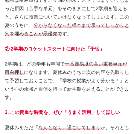
勉強は積み重ねです。今回の期末テストでつまずいてしま
った原因（苦手な単元）をそのままにして2学期を迎える
と、さらに授業についていけなくなってしまいます。この
夏のうちに、
分からなくなった根本まで戻ってしっかりと
穴を埋めることが最優先で
す。
② 2学期のロケットスタートに向けた「予習」
2学期は、どの学年も年間で
一番難易度の高い重要単元が
目白押し
になります。夏休みのうちに次の内容を先取りし
て予習しておくことで、「学校の授業がよく分かる！」と
いう心の余裕と自信を持って新学期を迎えることができま
す。
3. この貴重な時間を、ぜひ「うまく活用」してほしい
夏休みをただ「
なんとなく」過ごしてしまう
か、それとも