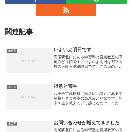
関連記事
いよいよ明日です
未分類
高尾駅北口にある学習塾と音楽教室の高
尾みどり館です。いよいよ明日は都立高
校の一般入試試験日です。この日のため
に頑張ってきた皆さんにとっては大切な
日です。今から緊張している方もいらっ
しゃると思います。ところで入試前日は
何をするべきでしょうか？...
得意と苦手
未分類
八王子市高尾町（高尾駅北口）にある学
習塾と音楽教室の高尾みどり館です。新
中１生を教えていて感じるのは、まだ学
校で授業が始まっていないのに、既に
「英語が苦手」「数学が苦手」と感じて
しまっているということです。逆にまだ
学校で習っていないのに数学...
お問い合わせが増えてきました
未分類
高尾駅北口にある学習塾と音楽教室の高