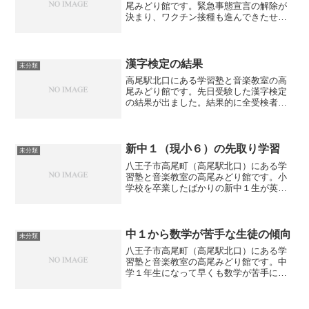
尾みどり館です。緊急事態宣言の解除が
決まり、ワクチン接種も進んできたせい
か学習塾へのお問い合わせが少しずつ増
えてきています。子供の習い事（教育）
についてはコロナに関係なくやらせてあ
げたいというのが親御さん...
漢字検定の結果
未分類
高尾駅北口にある学習塾と音楽教室の高
尾みどり館です。先日受験した漢字検定
の結果が出ました。結果的に全受検者の
うち半分の生徒が合格しました。合格し
た生徒は自信に、不合格だった生徒はこ
の悔しさを次回に生かしてほしいです。
合格まであと３点だった生...
新中１（現小６）の先取り学習
未分類
八王子市高尾町（高尾駅北口）にある学
習塾と音楽教室の高尾みどり館です。小
学校を卒業したばかりの新中１生が英語
と数学の先取り学習を始めました。特に
英語については苦手にする生徒も多いの
で、少しでも先に初めておくことでスム
ーズに中学校生活をスター...
中１から数学が苦手な生徒の傾向
未分類
八王子市高尾町（高尾駅北口）にある学
習塾と音楽教室の高尾みどり館です。中
学１年生になって早くも数学が苦手にな
りつつある生徒がいます。その生徒の数
学の回答の傾向を見ると以下があげられ
ます。①プラス・マイナスの加減乗除が