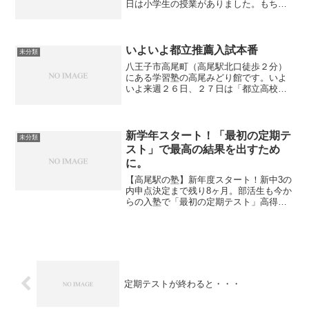
日は小学生の授業がありました。もちろ
ん小学生クラスはにぎやかですが、コロ
ナ禍ということで静かに勉強します。
時々騒いでしまうこともありますがそこ
は我慢です。小学生が1時間...
いよいよ都立推薦入試本番
未分類
八王子市高尾町（高尾駅北口徒歩２分）
にある学習塾の高尾みどり館です。いよ
いよ来週２６日、２７日は「都立高校の
推薦入試日」です。推薦入試前最後の授
業では面接対策を行いました。志望動
機、中学校で頑張ってきたこと、高校に
入ったら取り組みたいこと等...
新学年スタート！「最初の定期テ
未分類
スト」で最高の結果を出すため
に。
【高尾駅の塾】新年度スタート！新中3の
内申点決定まで残り8ヶ月。部活生も今か
らの入塾で「最初の定期テスト」高得点
を目指せます。毎日頑張る仲間と一緒
に、先取り学習で最高のスタートを切り
ましょう！
定期テストが終わると・・・