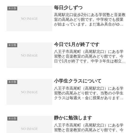
毎日少しずつ
未分類
高尾駅北口徒歩2分にある学習塾と音楽教
室の高尾みどり館です。中学校でも授業
が始まっています。まだ進み具合がゆっ
くりなので余裕があるため、当塾でも前
学年の復習をしたり、授業に合わせてワ
ークの問題にもじっくりと取り組めてい
ます。中学生も忙しく、...
今日で1月が終了です
未分類
八王子市高尾町（高尾駅北口）にある学
習塾と音楽教室の高尾みどり館です。今
日で1月が終了です。中学３年生は都立推
薦の結果を待ちながら一般入試に向けて
学習をしています。中２、中１は学年末
試験を来月に控えて日々学習していま
す。生徒の中には漢検を受...
小学生クラスについて
未分類
八王子市高尾町（高尾駅北口）にある学
習塾の高尾みどり館です。当塾の小学生
クラスは毎週火・金に授業があります。
集団授業ではなく、個別に学習を進めて
いきます。小学生は学校から毎日宿題が
出ることが多いので、まず塾に来たら宿
題をします。それから塾の...
静かに勉強します
未分類
八王子市高尾町（高尾駅北口）にある学
習塾と音楽教室の高尾みどり館です。今