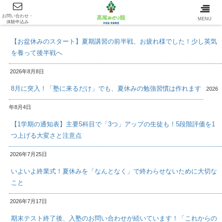
お問い合わせ・
最新情報/INFOMATION
MENU
体験申込み
【お盆休みのスタート】夏期講習の前半戦、お疲れ様でした！少し英気
を養って後半戦へ
2026年8月8日
8月に突入！「塾に来るだけ」でも、夏休みの勉強習慣は作れます
2026
年8月4日
【1学期の通知表】主要5科目で「3つ」アップの生徒も！5段階評価を1
つ上げる大変さと注意点
2026年7月25日
いよいよ終業式！夏休みを「なんとなく」で終わらせないために大切な
こと
2026年7月17日
期末テスト終了後、入塾のお問い合わせが続いています！「これからの