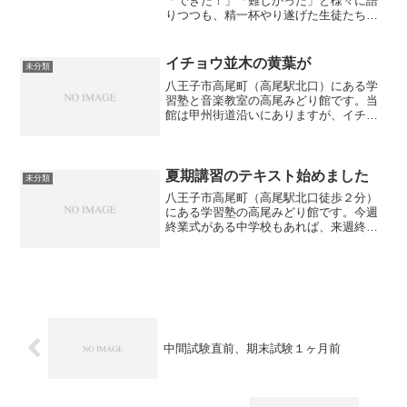
「できた！」「難しかった」と様々に語
りつつも、精一杯やり遂げた生徒たちの
笑顔が溢れています。一部、体調不良で
来週テストに挑む生徒への応援と、来週
返却されるテスト結果のホームページ報
イチョウ並木の黄葉が
未分類
告についてお伝えします。
八王子市高尾町（高尾駅北口）にある学
習塾と音楽教室の高尾みどり館です。当
館は甲州街道沿いにありますが、イチョ
ウ並木が黄葉（紅葉）しています。毎年
落葉したイチョウの掃除が大変ですが、
それ以上に黄葉が綺麗でたくさんの方が
写真をとりながら歩かれて...
夏期講習のテキスト始めました
未分類
八王子市高尾町（高尾駅北口徒歩２分）
にある学習塾の高尾みどり館です。今週
終業式がある中学校もあれば、来週終業
式の中学校もあるようですが、一足早く
夏期講習のテキストを始めています。夏
期講習では今までに習った単元を総復習
しています。この１ヶ月を...
中間試験直前、期末試験１ヶ月前