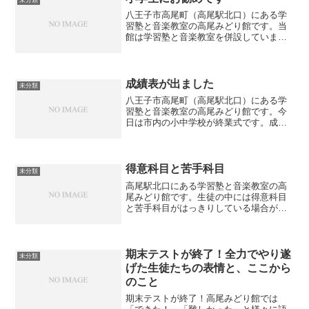
未分類
八王子市高尾町（高尾駅北口）にある学
習塾と音楽教室の高尾みどり館です。当
館は学習塾と音楽教室を併設していま
す。通っている小学生の中に、塾の小学
生クラスと音楽教室を掛け持ちしている
生徒がいます。その生徒は学校帰りに
16：30～18：00まで塾...
成績表が出ました
未分類
八王子市高尾町（高尾駅北口）にある学
習塾と音楽教室の高尾みどり館です。今
日は市内の小中学校が終業式です。成績
表が配られました。成績は上がった生
徒、変わらなかった生徒、残念ながら下
がった生徒がいました。成績が上がった
生徒はやり方が間違っていな...
得意科目と苦手科目
未分類
高尾駅北口にある学習塾と音楽教室の高
尾みどり館です。生徒の中には得意科目
と苦手科目がはっきりしている場合があ
ります。見ていると得意科目は勉強をし
ていても楽しそうですし、教えていても
理解がとても速いと感じます。一方で苦
手科目に取り組んでいる時...
期末テストが終了！全力でやり遂
未分類
げた生徒たちの表情と、ここから
のこと
期末テストが終了！高尾みどり館では