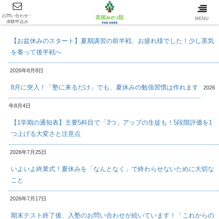
お問い合わせ・
最新情報/INFOMATION
MENU
体験申込み
【お盆休みのスタート】夏期講習の前半戦、お疲れ様でした！少し英気
を養って後半戦へ
2026年8月8日
8月に突入！「塾に来るだけ」でも、夏休みの勉強習慣は作れます
2026
年8月4日
【1学期の通知表】主要5科目で「3つ」アップの生徒も！5段階評価を1
つ上げる大変さと注意点
2026年7月25日
いよいよ終業式！夏休みを「なんとなく」で終わらせないために大切な
こと
2026年7月17日
期末テスト終了後、入塾のお問い合わせが続いています！「これからの