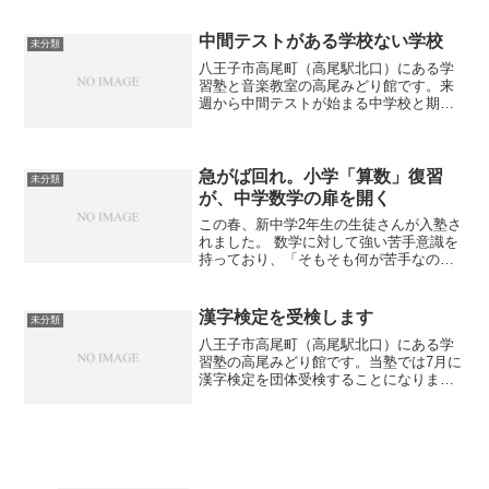
てきています。高尾駅周辺の桜ですが
「森林総合研究所 多摩森林科学園」の
桜が有名です。全国各地の1400本の桜が
中間テストがある学校ない学校
未分類
植えられています。その...
八王子市高尾町（高尾駅北口）にある学
習塾と音楽教室の高尾みどり館です。来
週から中間テストが始まる中学校と期末
テストまでテストがない中学校がありま
す。「テストがない方がいいよね」と考
えることもできますが、実は生徒にとっ
て「中間テストがあった方...
急がば回れ。小学「算数」復習
未分類
が、中学数学の扉を開く
この春、新中学2年生の生徒さんが入塾さ
れました。 数学に対して強い苦手意識を
持っており、「そもそも何が苦手なのか
分からない」という状態からのスタート
でした。生徒に様々な計算問題をやって
もらい、３学期の定期テストの答案を見
漢字検定を受検します
未分類
て出した答えは、「中...
八王子市高尾町（高尾駅北口）にある学
習塾の高尾みどり館です。当塾では7月に
漢字検定を団体受検することになりまし
た。小学生も中学生もできる限り全員受
検してもらう予定です。漢字検定は合格
することはもちろんですが、検定に向け
て漢字をしっかりと勉強...