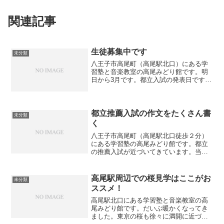
関連記事
生徒募集中です
未分類
八王子市高尾町（高尾駅北口）にある学
習塾と音楽教室の高尾みどり館です。明
日から3月です。都立入試の発表日です。
当塾でも休講にしていました小学生クラ
スの授業を再開します。中学生クラス
も、学年末試験が終わりましたので、明
日から授業が再開となりま...
都立推薦入試の作文をたくさん書
未分類
く
八王子市高尾町（高尾駅北口徒歩２分）
にある学習塾の高尾みどり館です。都立
の推薦入試が近づいてきています。当塾
の生徒は志望する高校の過去に出題され
た作文を書いています。当然、最初から
上手に書ける訳ではありませんが、10回
高尾駅周辺での桜見学はここがお
未分類
近く書いていると徐々に...
ススメ！
高尾駅北口にある学習塾と音楽教室の高
尾みどり館です。だいぶ暖かくなってき
ました。東京の桜も徐々に満開に近づい