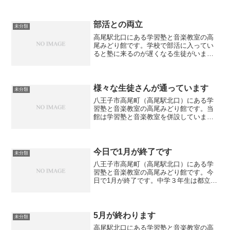
部活との両立
未分類
高尾駅北口にある学習塾と音楽教室の高
尾みどり館です。学校で部活に入ってい
ると塾に来るのが遅くなる生徒がいま
す。集団授業の場合は授業が進んでいま
すので遅れて行くと授業について行けな
いということがあります。一方、当塾の
ような個別指導の場合は生徒...
様々な生徒さんが通っています
未分類
八王子市高尾町（高尾駅北口）にある学
習塾と音楽教室の高尾みどり館です。当
館は学習塾と音楽教室を併設しています
が、今までにも様々な生徒さんが通って
いらっしゃいました。不登校の生徒さ
ん、自閉症の生徒さん等々、大手の学習
塾やオンライン授業で受講す...
今日で1月が終了です
未分類
八王子市高尾町（高尾駅北口）にある学
習塾と音楽教室の高尾みどり館です。今
日で1月が終了です。中学３年生は都立推
薦の結果を待ちながら一般入試に向けて
学習をしています。中２、中１は学年末
試験を来月に控えて日々学習していま
す。生徒の中には漢検を受...
5月が終わります
未分類
高尾駅北口にある学習塾と音楽教室の高