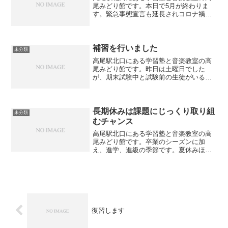
尾みどり館です。本日で5月が終わりま
す。緊急事態宣言も延長されコロナ禍の
状況はあまり変わっていません。高尾み
どり館の学習塾、音楽教室につきまして
も5月31日までとしておりました入会金無
料キャンペーンを6月...
補習を行いました
未分類
高尾駅北口にある学習塾と音楽教室の高
尾みどり館です。昨日は土曜日でした
が、期末試験中と試験前の生徒がいるた
め補習を行いました。いつもは少しのん
びりしている生徒も試験前ということで
集中力が全く違いました。「ここがやり
たい」「ここが苦手」と積極...
長期休みは課題にじっくり取り組
未分類
むチャンス
高尾駅北口にある学習塾と音楽教室の高
尾みどり館です。卒業のシーズンに加
え、進学、進級の季節です。夏休みほど
ではありませんが、春休みもそれなりに
休みがあります。定期テストもしばらく
ありませんので、意外とこの期間は勉強
に対しては緩みがちです。こ...
復習します