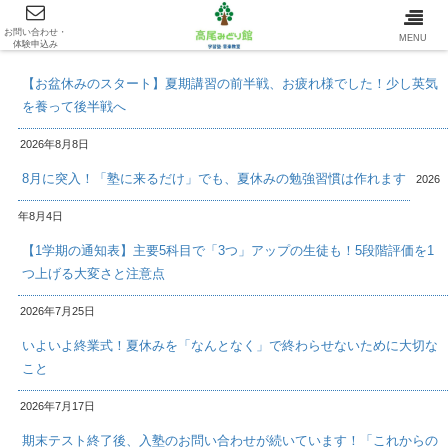
お問い合わせ・
最新情報/INFOMATION
MENU
体験申込み
【お盆休みのスタート】夏期講習の前半戦、お疲れ様でした！少し英気
を養って後半戦へ
2026年8月8日
8月に突入！「塾に来るだけ」でも、夏休みの勉強習慣は作れます
2026
年8月4日
【1学期の通知表】主要5科目で「3つ」アップの生徒も！5段階評価を1
つ上げる大変さと注意点
2026年7月25日
いよいよ終業式！夏休みを「なんとなく」で終わらせないために大切な
こと
2026年7月17日
期末テスト終了後、入塾のお問い合わせが続いています！「これからの