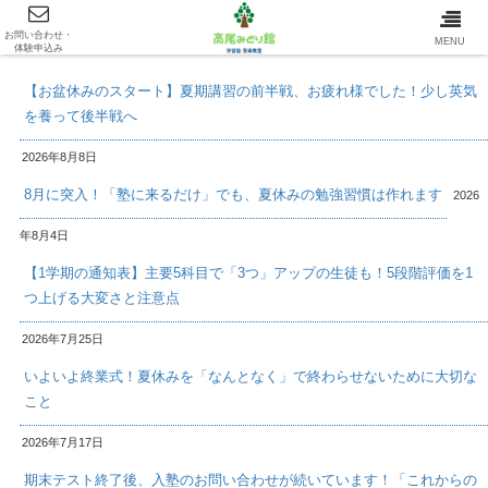
お問い合わせ・
最新情報/INFOMATION
MENU
体験申込み
【お盆休みのスタート】夏期講習の前半戦、お疲れ様でした！少し英気
を養って後半戦へ
2026年8月8日
8月に突入！「塾に来るだけ」でも、夏休みの勉強習慣は作れます
2026
年8月4日
【1学期の通知表】主要5科目で「3つ」アップの生徒も！5段階評価を1
つ上げる大変さと注意点
2026年7月25日
いよいよ終業式！夏休みを「なんとなく」で終わらせないために大切な
こと
2026年7月17日
期末テスト終了後、入塾のお問い合わせが続いています！「これからの