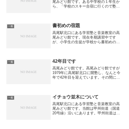
尾みどり館です。ある中学校の１年生か
ら、「学校のスキー合宿に行くので塾を
休みます」との話がありました。「こん
な時に？」という意見もあるかもしれま
せんが、学校としてもしっかりと対策を
考えているでしょうし、一...
書初めの宿題
一般
高尾駅北口にある学習塾と音楽教室の高
尾みどり館です。現在冬期講習中です
が、小学生の生徒が学校から書初めの宿
題が出ているということで、冬期講習の
前に書初めをしました。当館の代表が書
道の師範免許を保有しているため要望に
より実施しました。本人が書...
42年目です
一般
高尾みどり館です。高尾みどり館ですが
1979年に高尾駅北口に開塾し、なんと今
年で42年目を迎えています。その間に高
尾駅も大きく様変わりしました。高尾み
どり館も42年の間に４回ほど場所が移っ
ていますが、終始高尾駅北口周辺で営業
を続けています。...
イチョウ並木について
一般
高尾駅北口にある学習塾と音楽教室の高
尾みどり館です。当館は甲州街道（国道
20号線）沿いにあります。甲州街道はイ
チョウ並木が有名ですが、これは大正天
皇の御陵造営を記念して昭和4年（1929
年）に植えられたものです。甲州街道追