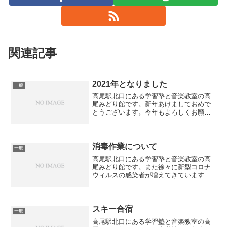
関連記事
2021年となりました
一般
高尾駅北口にある学習塾と音楽教室の高
尾みどり館です。新年あけましておめで
とうございます。今年もよろしくお願い
します。学習塾は1月3日から始動しま
す。新型コロナウィルスが収まる気配が
ありません。当塾としても油断すること
なく消毒作業と体温チェッ...
消毒作業について
一般
高尾駅北口にある学習塾と音楽教室の高
尾みどり館です。また徐々に新型コロナ
ウィルスの感染者が増えてきています。
春のように学校が休校になったり塾が営
業停止したりすることにはなっていませ
んが今後の状況は不明ですね。学習塾も
ある程度生徒が集まります...
スキー合宿
一般
高尾駅北口にある学習塾と音楽教室の高