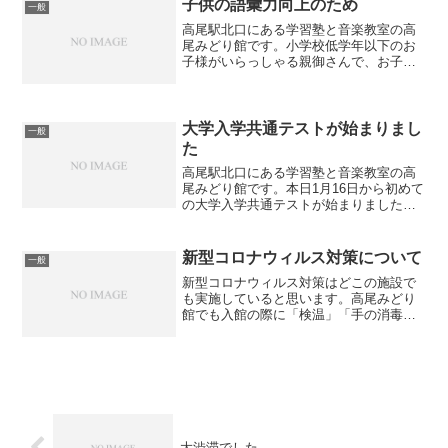
ッツの日」があります...
子供の語彙力向上のため
一般
高尾駅北口にある学習塾と音楽教室の高
尾みどり館です。小学校低学年以下のお
子様がいらっしゃる親御さんで、お子様
の語彙力について悩まれていらっしゃる
方もいらっしゃると思います。本の読み
聞かせ等は定番中の定番ですが、テレビ
を使って語彙力をUPさせ...
大学入学共通テストが始まりまし
一般
た
高尾駅北口にある学習塾と音楽教室の高
尾みどり館です。本日1月16日から初めて
の大学入学共通テストが始まりました。
50万人が受験するということでいよいよ
受験シーズン本番です。高校入試も推薦
入試の願書受付が始まっていますし、
新型コロナウィルス対策について
一般
徐々に中学生の緊張感...
新型コロナウィルス対策はどこの施設で
も実施していると思います。高尾みどり
館でも入館の際に「検温」「手の消毒」
をお願いしています。子供たちは検温す
るのが楽しいようで喜んでやってくれて
います。また、机の消毒を行ったり、講
師はフェイスマスクを着用...
大渋滞でした