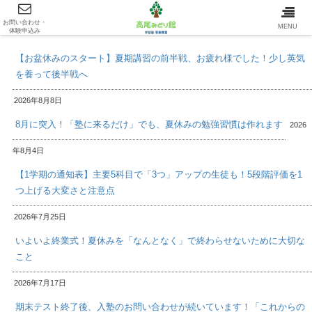
お問い合わせ・
最新情報/INFOMATION
MENU
体験申込み
【お盆休みのスタート】夏期講習の前半戦、お疲れ様でした！少し英気
を養って後半戦へ
2026年8月8日
8月に突入！「塾に来るだけ」でも、夏休みの勉強習慣は作れます
2026
年8月4日
【1学期の通知表】主要5科目で「3つ」アップの生徒も！5段階評価を1
つ上げる大変さと注意点
2026年7月25日
いよいよ終業式！夏休みを「なんとなく」で終わらせないために大切な
こと
2026年7月17日
期末テスト終了後、入塾のお問い合わせが続いています！「これからの