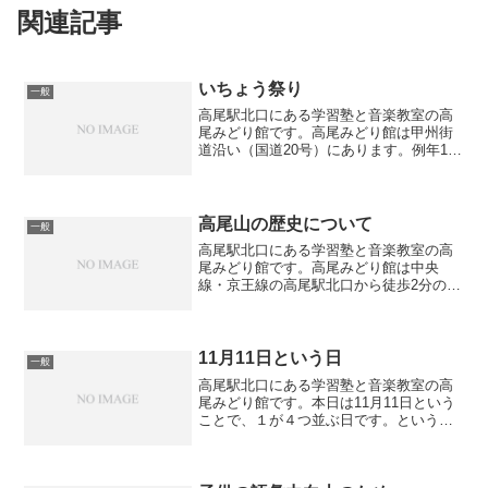
関連記事
いちょう祭り
一般
高尾駅北口にある学習塾と音楽教室の高
尾みどり館です。高尾みどり館は甲州街
道沿い（国道20号）にあります。例年11
月に甲州街道のうち「追分交差点」～
「小仏関跡」までの間で「いちょう祭
り」が行われます。いちょう祭りの歴史
は古く、1979年に第１...
高尾山の歴史について
一般
高尾駅北口にある学習塾と音楽教室の高
尾みどり館です。高尾みどり館は中央
線・京王線の高尾駅北口から徒歩2分の所
にありますが、隣の駅が京王線の高尾山
口駅のため、1年を通して観光客の方が多
く見受けられます。高尾山の歴史は古
く、奈良時代中頃（西暦7...
11月11日という日
一般
高尾駅北口にある学習塾と音楽教室の高
尾みどり館です。本日は11月11日という
ことで、１が４つ並ぶ日です。というこ
とで、検索をしてみるとそれにちなんだ
記念日が40以上もある日とのことでし
た。有名な記念日では「ポッキー＆プリ