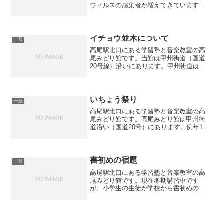
ウィルスの感染者が増えてきています。
春のように学校が休校になったり塾が営
業停止したりすることにはなっていませ
んが今後の状況は不明ですね。学習塾も
ある程度生徒が集まります...
イチョウ並木について
一般
高尾駅北口にある学習塾と音楽教室の高
尾みどり館です。当館は甲州街道（国道
20号線）沿いにあります。甲州街道はイ
チョウ並木が有名ですが、これは大正天
皇の御陵造営を記念して昭和4年（1929
年）に植えられたものです。甲州街道追
分交差点付近から高...
いちょう祭り
一般
高尾駅北口にある学習塾と音楽教室の高
尾みどり館です。高尾みどり館は甲州街
道沿い（国道20号）にあります。例年11
月に甲州街道のうち「追分交差点」～
「小仏関跡」までの間で「いちょう祭
り」が行われます。いちょう祭りの歴史
は古く、1979年に第１...
書初めの宿題
一般
高尾駅北口にある学習塾と音楽教室の高
尾みどり館です。現在冬期講習中です
が、小学生の生徒が学校から書初めの宿
題が出ているということで、冬期講習の
前に書初めをしました。当館の代表が書
道の師範免許を保有しているため要望に
より実施しました。本人が書...