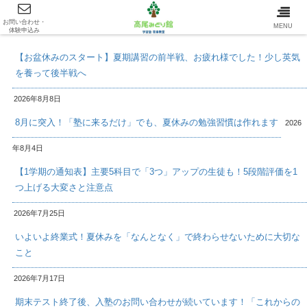
お問い合わせ・
最新情報/INFOMATION
MENU
体験申込み
【お盆休みのスタート】夏期講習の前半戦、お疲れ様でした！少し英気
を養って後半戦へ
2026年8月8日
8月に突入！「塾に来るだけ」でも、夏休みの勉強習慣は作れます
2026
年8月4日
【1学期の通知表】主要5科目で「3つ」アップの生徒も！5段階評価を1
つ上げる大変さと注意点
2026年7月25日
いよいよ終業式！夏休みを「なんとなく」で終わらせないために大切な
こと
2026年7月17日
期末テスト終了後、入塾のお問い合わせが続いています！「これからの