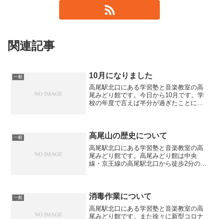
関連記事
10月になりました
一般
高尾駅北口にある学習塾と音楽教室の高
尾みどり館です。今日から10月です。学
校の年度で言えば半分が過ぎたことにな
ります。今年は新型コロナウィルスの影
響で休校期間があったため、あっという
間の半年だったと思います。学校によっ
ては運動会、修学旅行、...
高尾山の歴史について
一般
高尾駅北口にある学習塾と音楽教室の高
尾みどり館です。高尾みどり館は中央
線・京王線の高尾駅北口から徒歩2分の所
にありますが、隣の駅が京王線の高尾山
口駅のため、1年を通して観光客の方が多
く見受けられます。高尾山の歴史は古
く、奈良時代中頃（西暦7...
消毒作業について
一般
高尾駅北口にある学習塾と音楽教室の高
尾みどり館です。また徐々に新型コロナ