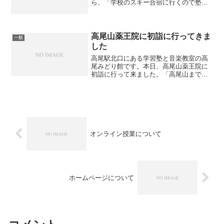
ら、「学校のスキー合宿に行くので塾を
休みます」との話がありました。「こん
な時に？」という意見もあるかもしれま
せんが、学校としてもしっかりと対策を
考えているでしょうし、一...
高尾山薬王院に初詣に行ってきま
一般
した
高尾駅北口にある学習塾と音楽教室の高
尾みどり館です。本日、高尾山薬王院に
初詣に行って来ました。「高尾山まで行
く」と言うと、遠いイメージがあるかも
しれませんが、実際には薬王院での滞在
時間は10分程度にしたため、高尾みどり
館を出発してから2時間...
オンライン授業について
ホームページについて