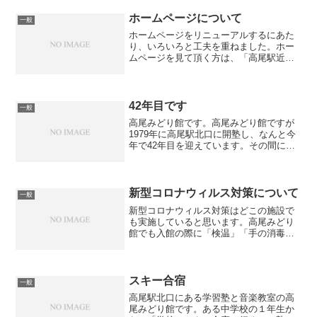
聞かせ等は定番中の定番ですが、テレビ
を使って語彙力をUPさせ...
ホームページについて
一般
ホームページをリニューアルするにあた
り、いろいろと工夫を重ねました。ホー
ムページを見て頂く方は、「高尾駅近辺
の学習塾」で検索して頂いている方が多
いと思います。まずは「高尾みどり館を
知って頂くこと」、そして「高尾みどり
館の良さを理解して頂くこ...
42年目です
一般
高尾みどり館です。高尾みどり館ですが
1979年に高尾駅北口に開塾し、なんと今
年で42年目を迎えています。その間に高
尾駅も大きく様変わりしました。高尾み
どり館も42年の間に４回ほど場所が移っ
ていますが、終始高尾駅北口周辺で営業
を続けています。...
新型コロナウィルス対策について
一般
新型コロナウィルス対策はどこの施設で
も実施していると思います。高尾みどり
館でも入館の際に「検温」「手の消毒」
をお願いしています。子供たちは検温す
るのが楽しいようで喜んでやってくれて
います。また、机の消毒を行ったり、講
師はフェイスマスクを着用...
スキー合宿
一般
高尾駅北口にある学習塾と音楽教室の高
尾みどり館です。ある中学校の１年生か