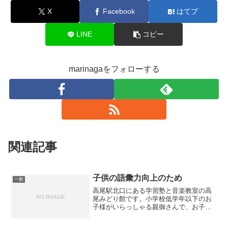
X
Facebook
はてブ
LINE
コピー
marinagaをフォローする
関連記事
子供の語彙力向上のため
一般
高尾駅北口にある学習塾と音楽教室の高
尾みどり館です。小学校低学年以下のお
子様がいらっしゃる親御さんで、お子様
の語彙力について悩まれていらっしゃる
方もいらっしゃると思います。本の読み