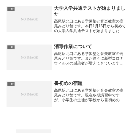
ていますが、終始高尾駅北口周辺で営業
を続けています。...
大学入学共通テストが始まりまし
一般
た
高尾駅北口にある学習塾と音楽教室の高
尾みどり館です。本日1月16日から初めて
の大学入学共通テストが始まりました。
50万人が受験するということでいよいよ
受験シーズン本番です。高校入試も推薦
入試の願書受付が始まっていますし、
消毒作業について
一般
徐々に中学生の緊張感...
高尾駅北口にある学習塾と音楽教室の高
尾みどり館です。また徐々に新型コロナ
ウィルスの感染者が増えてきています。
春のように学校が休校になったり塾が営
業停止したりすることにはなっていませ
んが今後の状況は不明ですね。学習塾も
ある程度生徒が集まります...
書初めの宿題
一般
高尾駅北口にある学習塾と音楽教室の高
尾みどり館です。現在冬期講習中です
が、小学生の生徒が学校から書初めの宿
題が出ているということで、冬期講習の
前に書初めをしました。当館の代表が書
道の師範免許を保有しているため要望に
より実施しました。本人が書...