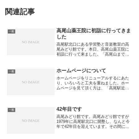
関連記事
高尾山薬王院に初詣に行ってきま
一般
した
高尾駅北口にある学習塾と音楽教室の高
尾みどり館です。本日、高尾山薬王院に
初詣に行って来ました。「高尾山まで行
く」と言うと、遠いイメージがあるかも
しれませんが、実際には薬王院での滞在
時間は10分程度にしたため、高尾みどり
ホームページについて
一般
館を出発してから2時間...
ホームページをリニューアルするにあた
り、いろいろと工夫を重ねました。ホー
ムページを見て頂く方は、「高尾駅近辺
の学習塾」で検索して頂いている方が多
いと思います。まずは「高尾みどり館を
知って頂くこと」、そして「高尾みどり
館の良さを理解して頂くこ...
42年目です
一般
高尾みどり館です。高尾みどり館ですが
1979年に高尾駅北口に開塾し、なんと今
年で42年目を迎えています。その間に高
尾駅も大きく様変わりしました。高尾み
どり館も42年の間に４回ほど場所が移っ