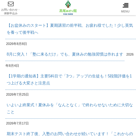
お問い合わせ・
最新情報/INFOMATION
MENU
体験申込み
【お盆休みのスタート】夏期講習の前半戦、お疲れ様でした！少し英気
を養って後半戦へ
2026年8月8日
8月に突入！「塾に来るだけ」でも、夏休みの勉強習慣は作れます
2026
年8月4日
【1学期の通知表】主要5科目で「3つ」アップの生徒も！5段階評価を1
つ上げる大変さと注意点
2026年7月25日
いよいよ終業式！夏休みを「なんとなく」で終わらせないために大切な
こと
2026年7月17日
期末テスト終了後、入塾のお問い合わせが続いています！「これからの