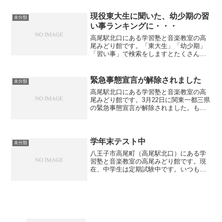
た生徒もおりますが、大切なのは解きな
おしをすることです。特に各問題に正答
現役東大生に聞いた、幼少期の習
未分類
率が出ていますので、7...
い事ランキングに・・・
高尾駅北口にある学習塾と音楽教室の高
尾みどり館です。「東大生」「幼少期」
「習い事」で検索をしますとたくさん習
い事のランキングが出てきます。ランキ
ングは以下の通りです１位 スイミング
２位 ピアノ３位 英語、英会話４位
緊急事態宣言が解除されました
未分類
進学塾５位 通信教育どの...
高尾駅北口にある学習塾と音楽教室の高
尾みどり館です。3月22日に関東一都三県
の緊急事態宣言が解除されました。もち
ろん解除されたからと言って全てが元通
りということではありません。塾でも引
き続き消毒、検温、マスク着用を継続し
て参ります。一方で体...
学年末テスト中
未分類
八王子市高尾町（高尾駅北口）にある学
習塾と音楽教室の高尾みどり館です。現
在、中学生は定期試験中です。いつもよ
り授業時間を長くして頑張っています。
テスト前、テスト中は一番集中力が増す
時です。一夜漬けとは言いませんが、少
しでも集中して頭に入れる...