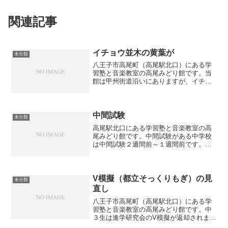
関連記事
イチョウ並木の黄葉が
未分類
八王子市高尾町（高尾駅北口）にある学
習塾と音楽教室の高尾みどり館です。当
館は甲州街道沿いにありますが、イチョ
ウ並木が黄葉（紅葉）しています。毎年
落葉したイチョウの掃除が大変ですが、
それ以上に黄葉が綺麗でたくさんの方が
写真をとりながら歩かれて...
中間試験
未分類
高尾駅北口にある学習塾と音楽教室の高
尾みどり館です。中間試験がある中学校
は中間試験２週間前～１週間前です。特
に中学3年生は内申点に直結するのでしっ
かりと準備することが必要です。定期試
験が１回の学校もありますが、そうなる
と試験範囲が広くて試験...
V模擬（都立そっくりもぎ）の見
未分類
直し
八王子市高尾町（高尾駅北口）にある学
習塾と音楽教室の高尾みどり館です。中
３生は進学研究会のV模擬が返却されまし
た。成績が良かった生徒も振るわなかっ